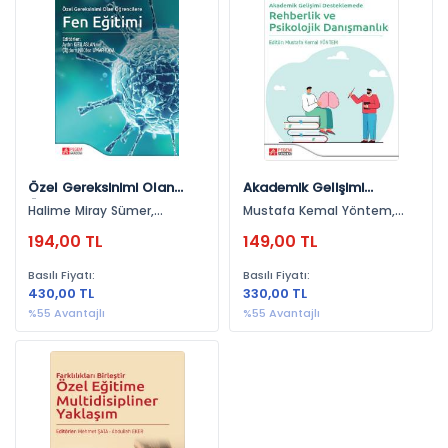
Özel Eğitim (1)
Yayınevlerine Göre
Pegem Akademi Yayıncılık (3)
Yıllara Göre
2023 (2)
Özel Gereksinimi Olan
Akademik Gelişimi
Öğrencilere Fen Eğitimi
Desteklemede Rehberlik
Halime Miray Sümer,
Mustafa Kemal Yöntem,
2020 (1)
Ve Psikolojik Danişmanlik
Feyzullah Şahin, Ayşegül
Mehmet Kandemir, Zahide
194,00 TL
149,00 TL
Avşar Tuncay, Avşar Ardıç,
Tonga, Yunus Hayran,
Tamer Karakoç, Tansel
Ferhat Bayoğlu, Burak
Basılı Fiyatı:
Basılı Fiyatı:
Yazıcıoğlu, Burcu Seher
Köksal, Yusuf Sarıkaya,
430,00 TL
330,00 TL
Çalıkoğlu, Cüneyt Çapraz,
Ömer Özer, Mustafa
Aydın Kızılaslan, Çiğdem
Aydoğan, Tansel Yazıcıoğlu
%55 Avantajlı
%55 Avantajlı
Nilüfer Umar Kaya, Ümit
Şahbaz, Elif Tunçel,
Seraceddin Levent
Zorluoğlu, Cem Aslan