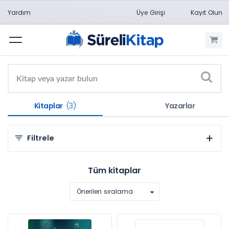
Yardım
Üye Girişi
Kayıt Olun
Menü
Kitaplar
(3)
Yazarlar
Filtrele
Kategorilere Göre
Tüm kitaplar
Sosyal ve Beşeri Bilimler (3)
Önerilen sıralama
Konulara Göre
Eğitim Bilimleri (2)