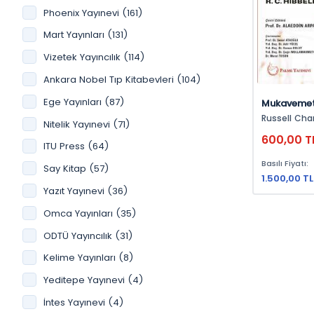
Phoenix Yayınevi (161)
İdare Hukuku (119)
Mart Yayınları (131)
Psikoloji (114)
Vizetek Yayıncılık (114)
Sağlık - Spor (113)
Ankara Nobel Tıp Kitabevleri (104)
Finans (109)
Ege Yayınları (87)
Mukaveme
Kamu Yönetimi (106)
Russell Char
Nitelik Yayınevi (71)
Maliye (105)
600,00 T
ITU Press (64)
Şirketler Hukuku (102)
Basılı Fiyatı:
Say Kitap (57)
Pazarlama (95)
1.500,00 TL
Yazıt Yayınevi (36)
Matematik (94)
Omca Yayınları (35)
İcra Ve İflas Hukuku (93)
ODTÜ Yayıncılık (31)
Halk Sağlığı Ve Çevre (91)
Kelime Yayınları (8)
Ceza Muhakemesi Hukuku (90)
Yeditepe Yayınevi (4)
Uluslararası Hukuk (88)
İntes Yayınevi (4)
Medeni Usul Hukuku (86)