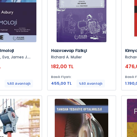
lmoloji
Hazırcevap Fizikçi
Kimya
İlkeler
 J.
Richard A. Muller
Rıchard M
L
182,00 TL
476,
Basılı Fiyatı:
Basılı F
455,00 TL
1.190,
%60 Avantajlı
%60 Avantajlı