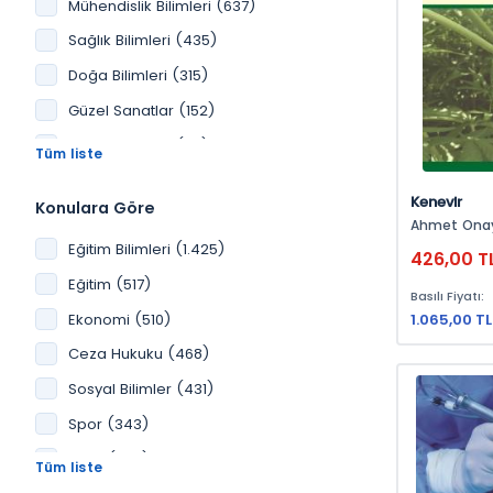
Mühendislik Bilimleri (637)
Sağlık Bilimleri (435)
Doğa Bilimleri (315)
Güzel Sanatlar (152)
Kültür Yayınları (62)
Üniversite Yayınları (1)
Kenevir
Konulara Göre
Ahmet Onay, Hakan Yıldı
Remzi Ekinc
Eğitim Bilimleri (1.425)
426,00 T
Eğitim (517)
Basılı Fiyatı:
Ekonomi (510)
1.065,00 TL
Ceza Hukuku (468)
Sosyal Bilimler (431)
Spor (343)
Tarih (265)