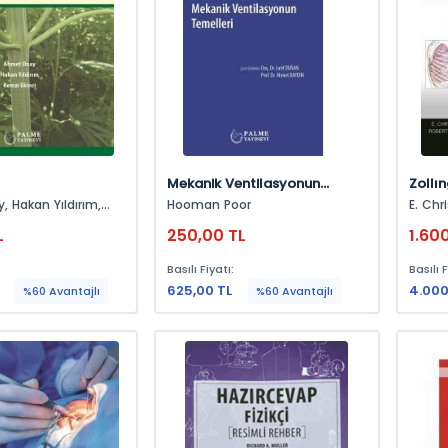
Mekanik Ventilasyonun
Zollın
Temelleri
Atlas
rım,
Hooman Poor
E. Christ
i
Zollin
L
250,00 TL
1.60
Basılı Fiyatı:
Basılı F
625,00 TL
4.000
%60 Avantajlı
%60 Avantajlı