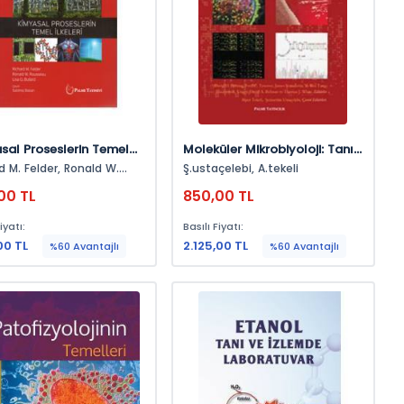
sal Proseslerin Temel
Moleküler Mikrobiyoloji: Tanı
i
Prensipleri Ve Uygulamalar
. Felder, Ronald W.
Ş.ustaçelebi, A.tekeli
Rousseau, Lısa G. Bullard
00 TL
850,00 TL
iyatı:
Basılı Fiyatı:
00 TL
2.125,00 TL
%60 Avantajlı
%60 Avantajlı