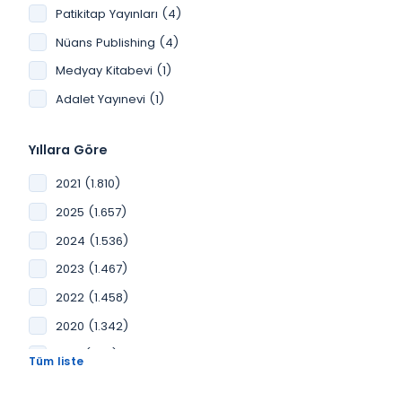
Patikitap Yayınları (4)
YKS TYT-AYT (86)
Nüans Publishing (4)
Genel Hukuk (80)
Medyay Kitabevi (1)
Bilişim Hukuku (77)
Adalet Yayınevi (1)
Tıp Hukuku (76)
Uluslararası İlişkiler (71)
Yıllara Göre
Finans, Yatırım (68)
2021 (1.810)
Anayasa Hukuku (65)
2025 (1.657)
İstatistik (64)
2024 (1.536)
Biyoloji (63)
2023 (1.467)
Din (62)
2022 (1.458)
Kişisel Gelişim (61)
2020 (1.342)
Sağlık (61)
2019 (863)
Aile Hukuku (61)
2018 (638)
Tıp (59)