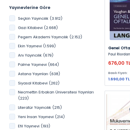
İşletme (252)
Yayınevlerine Göre
Akademik Kitap (237)
Seçkin Yayıncılık (3.912)
Sosyoloji (224)
Gazi Kitabevi (2.668)
Edebiyat (220)
Pegem Akademi Yayıncılık (2.152)
İş Hukuku (212)
Ekin Yayınevi (1.599)
Muhasebe (183)
Genel Ofta
Paul Riordan, Eva, James
Anı Yayıncılık (679)
Akademik (167)
Augsburger
676,00 T
Palme Yayınevi (664)
Hukuk (166)
Basılı Fiyatı:
Astana Yayınları (638)
Ekonomi - İşletme (166)
1.690,00 TL
Siyasal Kitabevi (262)
Ekonomi, İşletme (154)
Necmettin Erbakan Üniversitesi Yayınları
Ticaret Hukuku (142)
(223)
Çocuk Kitapları (132)
Literatür Yayıncılık (215)
Borçlar Hukuku (129)
Yeni İnsan Yayınevi (214)
İktisat (121)
Efil Yayınevi (193)
Vergi Hukuku (121)