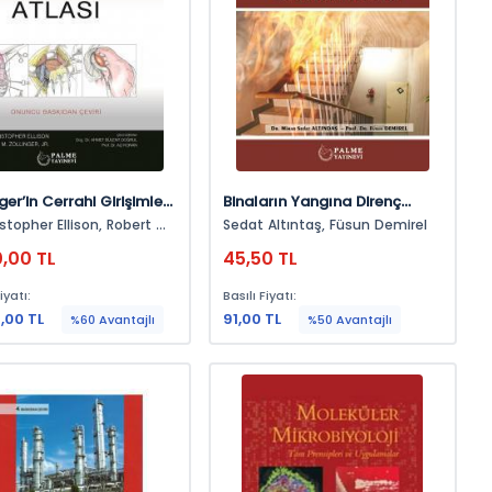
ger’in Cerrahi Girişimler
Binaların Yangına Direnç
ı
Sürelerinin Kapalı Hacim
opher Ellison, Robert M.
Sedat Altıntaş, Füsun Demirel
Özelliklerine Göre
ger
0,00 TL
45,50 TL
Belirlenmesi
iyatı:
Basılı Fiyatı:
,00 TL
91,00 TL
%60 Avantajlı
%50 Avantajlı