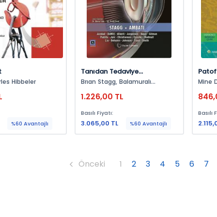
t
Tanıdan Tedaviye
Patof
Oftalmoloji
les Hibbeler
Brıan Stagg, Balamuralı
Mine Du
K.ambatı, James Gılman
Sarı
L
1.226,00 TL
846,
Basılı Fiyatı:
Basılı F
3.065,00 TL
2.115,
%60 Avantajlı
%60 Avantajlı
Önceki
1
2
3
4
5
6
7