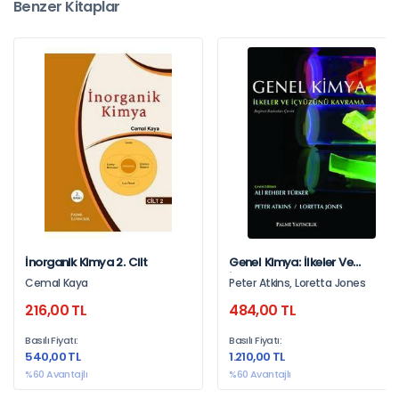
Benzer Kitaplar
İnorganik Kimya 2. Cilt
Genel Kimya: İlkeler Ve
İçyüzünü Kavrama
Cemal Kaya
Peter Atkins, Loretta Jones
216,00 TL
484,00 TL
Basılı Fiyatı:
Basılı Fiyatı:
540,00 TL
1.210,00 TL
%60 Avantajlı
%60 Avantajlı