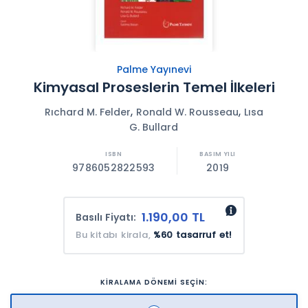
Palme Yayınevi
Kimyasal Proseslerin Temel İlkeleri
,
,
Rıchard M. Felder
Ronald W. Rousseau
Lısa
G. Bullard
9786052822593
2019
1.190,00 TL
Basılı Fiyatı:
Bu kitabı kirala,
%60 tasarruf et!
KİRALAMA DÖNEMİ SEÇİN: