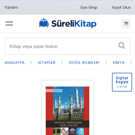
Yardım
Üye Girişi
Kayıt Olun
Menü
ANASAYFA
KITAPLAR
DOĞA BILIMLERI
KIMYA
Dijital
Kopya
E-KİTAP