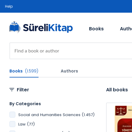
Help
Books
Auth
Books
(1.599)
Authors
Filter
All books
By Categories
Social and Humanities Sciences (1.457)
Law (77)