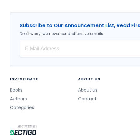
2028 (1)
Turizm (7)
Bankacılık (7)
Subscribe to Our Announcement List, Read Firs
Psikoloji (7)
Don't worry, we never send offensive emails.
Dış Politika (7)
İletişim (7)
Kişisel Gelişim (7)
Ekonomi, Finans (7)
Yapay Zeka (6)
INVESTIGATE
ABOUT US
İşçi Sağlığı, İş Güvenliği (6)
Books
About us
Siyaset Bilimi (6)
Authors
Contact
Categories
Programlama (6)
Çevre Politikaları (5)
Araştırma - İnceleme (5)
Bilgisayar (5)