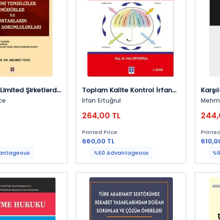
Limited Şirketlerde
Toplam Kalite Kontrol İrfan
Karşı
ulu Üyeleri Kanuni
Ertuğrul
Huku
ce
İrfan Ertuğrul
Mehmet Y
 Müdürler İle
Çelik
L
264,00 TL
244,
 Hak Ve
ları Mehmet Yüce
:
Printed Price:
Printed
660,00 TL
610,0
antageous
%60 Advantageous
%6