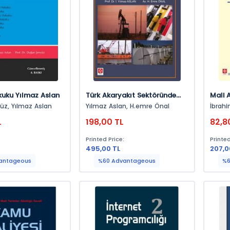
kuku Yılmaz Aslan
Türk Akaryakıt Sektöründe
Mali 
Rekabet Yasaklarından
İbrah
Doğan Şenyüz, Yılmaz Aslan
Yılmaz Aslan, H.emre Önal
İbrahi
Doğan Sorunlar Ve Çözüm
L
198,00 TL
82,8
Önerileri Yılmaz Aslan
:
Printed Price:
Printed
495,00 TL
207,0
antageous
%60 Advantageous
%6