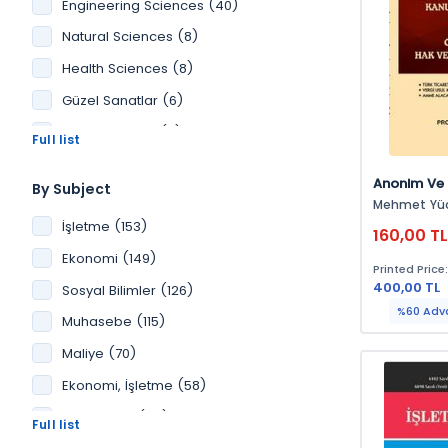
Engineering Sciences (40)
Natural Sciences (8)
Health Sciences (8)
Güzel Sanatlar (6)
Kültür Yayınları (2)
Üniversite Yayınları (1)
Anonim Ve 
By Subject
Yönetim Kur
Mehmet Yü
Temsilciler
İşletme (153)
160,00 T
Ortakların
Ekonomi (149)
Sorumluluk
Printed Price
400,00 TL
Sosyal Bilimler (126)
%60 Adv
Muhasebe (115)
Maliye (70)
Ekonomi, İşletme (58)
Pazarlama (48)