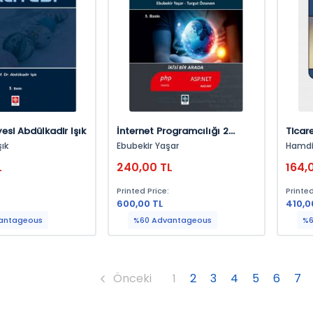
esi Abdülkadir Işık
İnternet Programcılığı 2
Ticar
Ebubekir Yaşar
Çiyil
şık
Ebubekir Yaşar
Hamdi
L
240,00 TL
164,
:
Printed Price:
Printed
600,00 TL
410,0
antageous
%60 Advantageous
%6
Önceki
1
2
3
4
5
6
7