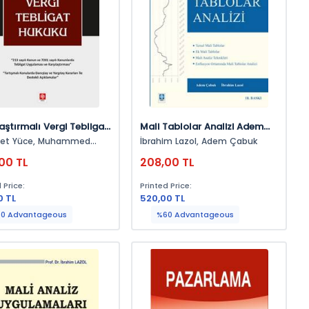
laştırmalı Vergi Tebligat
Mali Tablolar Analizi Adem
ku Mehmet Yüce
Çabuk
üce, Muhammed
İbrahim Lazol, Adem Çabuk
00 TL
208,00 TL
 Price:
Printed Price:
0 TL
520,00 TL
0 Advantageous
%60 Advantageous