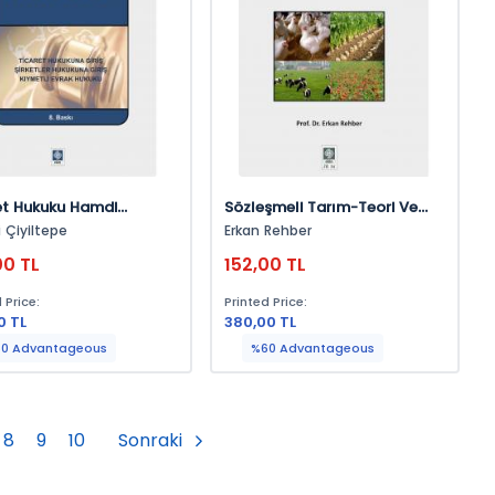
et Hukuku Hamdi
Sözleşmeli Tarım-Teori Ve
tepe
Uygulama Erkan Rehber
 Çiyiltepe
Erkan Rehber
00 TL
152,00 TL
 Price:
Printed Price:
0 TL
380,00 TL
0 Advantageous
%60 Advantageous
8
9
10
Sonraki