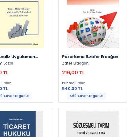
Analiz Uygulamarı
Pazarlama B.zafer Erdoğan
im Lazol
m Lazol
Zafer Erdoğan
0 TL
216,00 TL
 Price:
Printed Price:
0 TL
540,00 TL
0 Advantageous
%60 Advantageous