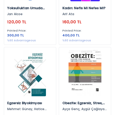
Yoksulluktan Umuda
Kadın: Nefis Mi Nefes Mi?
Afrika Ekonomisi
Jan Alcoe
Arif Ata
120,00 TL
160,00 TL
Printed Price:
Printed Price:
300,00 TL
400,00 TL
%60 Advantageous
%60 Advantageous
Egzersiz Biyokimyası
Obezite: Egzersiz, Stres,
Bağırsak, Mikrobiyotası Ve
Mehmet Günay, Hatice
Ayça Genç, Aygül Çağlayan
Duygusal Yeme
Paşaoğlu, Özge Tuğçe
Tunç