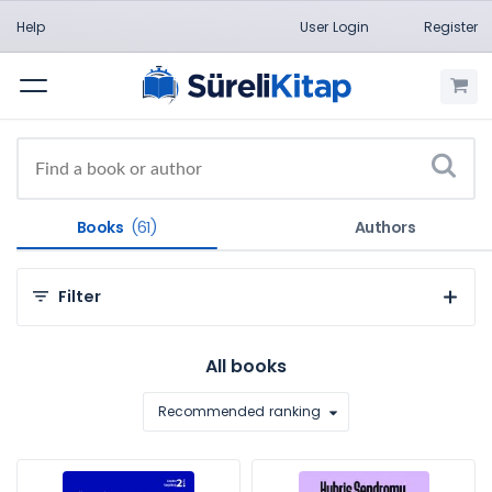
Help
User Login
Register
Menu
Books
(61)
Authors
Filter
By Categories
All books
Health Sciences (38)
Recommended ranking
Social and Humanities Sciences (23)
By Subject