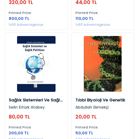
320,00 TL
44,00 TL
Paşaoğlu, Kadir Keskin
Printed Price:
Printed Price:
800,00 TL
110,00 TL
%60 Advantageous
%60 Advantageous
Sağlık Sistemleri Ve Sağlık
Tıbbi Biyoloji Ve Genetik
Politikası
Selin Ertürk Atabey
Abdullah Ekmekçi
80,00 TL
20,00 TL
Printed Price:
Printed Price:
200,00 TL
50,00 TL