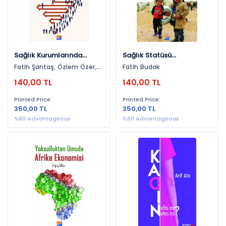
2020 (13)
2023 (11)
2021 (10)
Sağlık Kurumlarında
Sağlık Statüsü
2024 (8)
Liderlik Araştırmaları
Belirleyicileri
Fatih Şantaş, Özlem Özer,
Fatih Budak
2022 (7)
Gülcan Santaş
140,00 TL
140,00 TL
2018 (4)
Printed Price:
Printed Price:
2019 (3)
350,00 TL
350,00 TL
%60 Advantageous
%60 Advantageous
2016 (1)
2012 (1)
2011 (1)
2015 (1)
2025 (1)