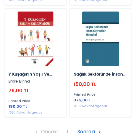
%60 Advantageous
%60 Advantageous
Y Kuşağının Yaşlı Ve
Sağlık Sektöründe İnsan
Yaşlılık Algısı
Kaynakları Yönetimi
Emre Birinci
150,00 TL
76,00 TL
Printed Price:
375,00 TL
Printed Price:
190,00 TL
%60 Advantageous
%60 Advantageous
Önceki
1
Sonraki