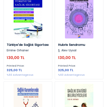
Sağlık (61)
By Publishers
Gazi Kitabevi (18)
Ekin Yayınevi (10)
Ankara Nobel Tıp Kitabevleri (10)
Türkiye'de Sağlık Sigortası
Hubris Sendromu
Siyasal Kitabevi (6)
Emine Orhaner
Ş. Alev Uysal
Astana Yayınları (6)
130,00 TL
130,00 TL
Necmettin Erbakan Üniversitesi Yayınları (4)
Printed Price:
Printed Price:
Pegem Akademi Yayıncılık (3)
325,00 TL
325,00 TL
%60 Advantageous
%60 Advantageous
Phoenix Yayınevi (2)
Efil Yayınevi (1)
Yeni İnsan Yayınevi (1)
By Years