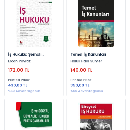
By Publishers
Seçkin Yayıncılık (206)
Gazi Kitabevi (3)
Ekin Yayınevi (3)
By Years
İş Hukuku: Şemalı
Temel İş Kanunları
Anlatımlı
Ercan Poyraz
Haluk Hadi Sümer
2018 (26)
172,00 TL
140,00 TL
2024 (25)
Printed Price:
Printed Price:
2021 (22)
430,00 TL
350,00 TL
2025 (18)
%60 Advantageous
%60 Advantageous
2022 (16)
2020 (15)
2019 (14)
2023 (14)