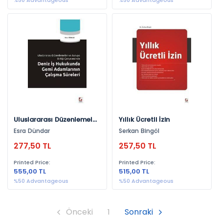
%50 Advantageous
%50 Advantageous
Uluslararası Düzenlemeler
Yıllık Ücretli İzin
Ve Avrupa Birliği
Esra Dündar
Serkan Bingöl
Çerçevesinde Deniz İş
277,50 TL
257,50 TL
Hukukunda Gemi
Adamlarının Çalışma
Printed Price:
Printed Price:
Süreleri
555,00 TL
515,00 TL
%50 Advantageous
%50 Advantageous
Önceki
1
Sonraki