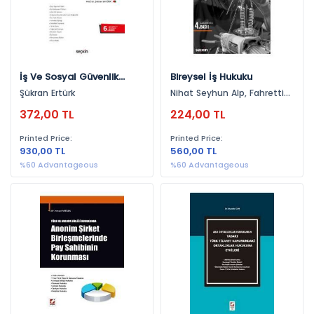
2016 (13)
2017 (12)
2026 (11)
İş Ve Sosyal Güvenlik
Bireysel İş Hukuku
2015 (6)
Hukuku Pratik Çalışmaları
Şükran Ertürk
Nihat Seyhun Alp, Fahrettin
2014 (6)
Korkmaz
372,00 TL
224,00 TL
2013 (5)
Printed Price:
Printed Price:
2012 (5)
930,00 TL
560,00 TL
%60 Advantageous
%60 Advantageous
2009 (2)
2011 (1)
2010 (1)