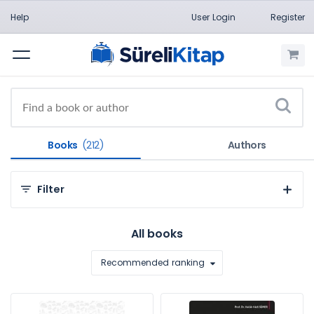
Help
User Login
Register
Menu
Books
(212)
Authors
Filter
By Categories
All books
Law (212)
Recommended ranking
By Subject
İş Hukuku (212)