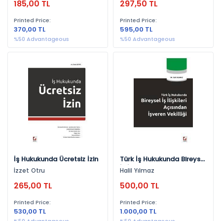
185,00 TL
297,50 TL
Printed Price:
Printed Price:
370,00 TL
595,00 TL
%50 Advantageous
%50 Advantageous
İş Hukukunda Ücretsiz İzin
Türk İş Hukukunda Bireysel
İş İlişkileri Açısından
İzzet Otru
Halil Yılmaz
İşveren Vekilliği
265,00 TL
500,00 TL
Printed Price:
Printed Price:
530,00 TL
1.000,00 TL