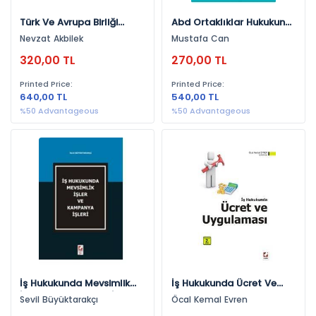
Türk Ve Avrupa Birliği
Abd Ortaklıklar Hukukunun
Hukukunda Anonim Şirket
Tasarı Türk Ticaret
Nevzat Akbilek
Mustafa Can
Birleşmelerinde Pay
Kanunundaki Ortaklıklar
320,00 TL
270,00 TL
Sahibinin Korunması
Hukukuna Etkileri
Printed Price:
Printed Price:
640,00 TL
540,00 TL
%50 Advantageous
%50 Advantageous
İş Hukukunda Mevsimlik
İş Hukukunda Ücret Ve
İşler Ve Kampanya İşleri
Uygulaması
Sevil Büyüktarakçı
Öcal Kemal Evren