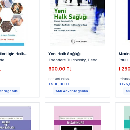
leri İçin Halk
Yeni Halk Sağlığı
Marin
rda
Theodore Tulchınsky, Elena
Paul L
Varavıkova
L
600,00 TL
1.25
:
Printed Price:
Printed
1.500,00 TL
3.125
antageous
%60 Advantageous
%6