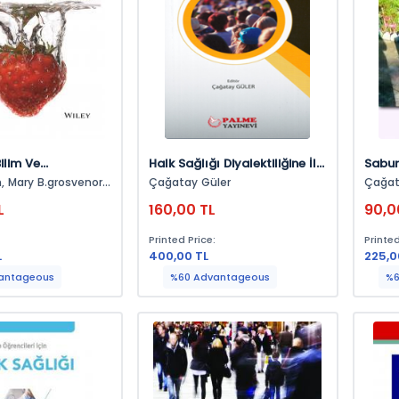
ilim Ve
Halk Sağlığı Diyalektiliğine İlk
Sabu
ar
Adım
nor,
Çağatay Güler
Çağat
inkel
L
160,00 TL
90,0
:
Printed Price:
Printed
L
400,00 TL
225,0
antageous
%60 Advantageous
%6