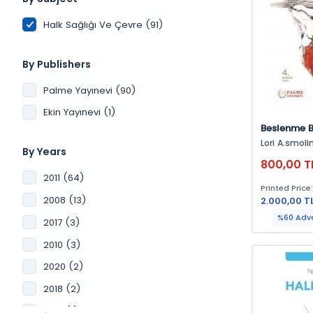
Halk Sağlığı Ve Çevre (91)
By Publishers
Palme Yayınevi (90)
Ekin Yayınevi (1)
Beslenme B
Uygulamal
Lori A.smolin, Mary B.grosve
By Years
Debbie Gurf
800,00 T
2011 (64)
Printed Price
2008 (13)
2.000,00 T
%60 Adv
2017 (3)
2010 (3)
2020 (2)
2018 (2)
2019 (1)