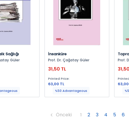
lk Sağlığı
İnsanküre
Toprak
ğatay Güler
Prof. Dr. Çağatay Güler
Prof. D
Müh. 
31,50 TL
31,5
:
Printed Price:
Printed
63,00 TL
63,00
antageous
%50 Advantageous
%5
Önceki
1
2
3
4
5
6