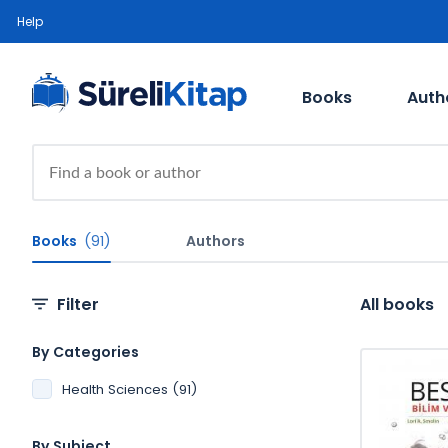
Help
Books
Auth
Books
(91)
Authors
Filter
All books
By Categories
Health Sciences (91)
By Subject