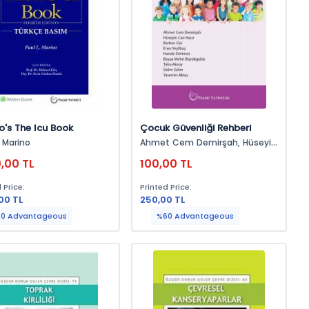
o's The Icu Book
Çocuk Güvenliği Rehberi
. Marino
Ahmet Cem Demirşah, Hüseyin
Can Hacır, Berken Gür, Enes
0,00 TL
100,00 TL
Yeşilbaş, Hande Dönmez,
Beyza Mehri Büyükgebiz, Taha
 Price:
Printed Price:
Aksoy, Selim Güler, Yasemin
,00 TL
250,00 TL
Aktaş
0 Advantageous
%60 Advantageous