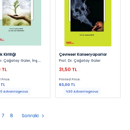
 Kirliliği
Çevresel Kanseryaparlar
r. Çağatay Güler, İnş.
Prof. Dr. Çağatay Güler
Zakir Çobanoğlu
0 TL
31,50 TL
 Price:
Printed Price:
 TL
63,00 TL
0 Advantageous
%50 Advantageous
7
8
Sonraki