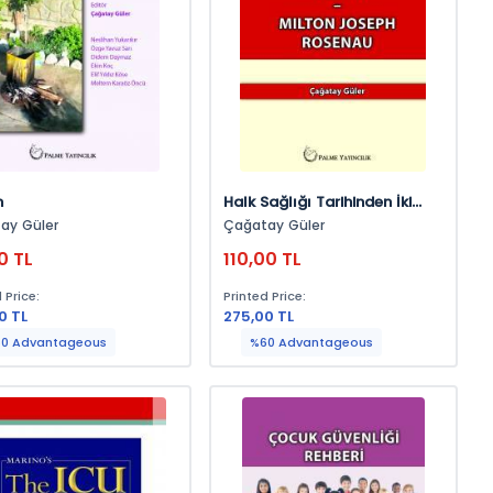
n
Halk Sağlığı Tarihinden İki
İsim : Johan Peter Frank -
ay Güler
Çağatay Güler
Mılton Joseph Rosenau
0 TL
110,00 TL
 Price:
Printed Price:
0 TL
275,00 TL
0 Advantageous
%60 Advantageous