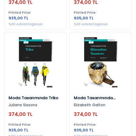
374,00 TL
374,00 TL
Printed Price:
Printed Price:
935,00 TL
935,00 TL
%60 Advantageous
%60 Advantageous
Moda Tasarımında Triko
Moda Tasarımında
Mücevher Tasarımı
Juliana Sissons
Elizabeth Galton
374,00 TL
374,00 TL
Printed Price:
Printed Price:
935,00 TL
935,00 TL