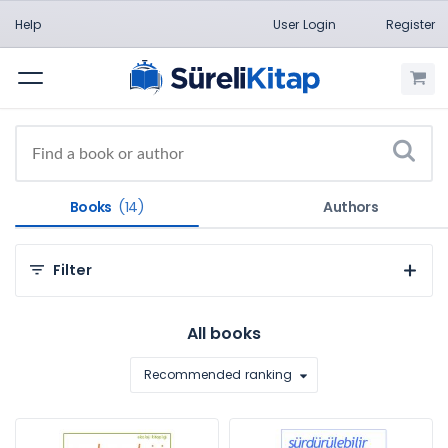
Help
User Login
Register
Menu
Books
(14)
Authors
Filter
By Categories
All books
Güzel Sanatlar (11)
Recommended ranking
Social and Humanities Sciences (3)
By Subject