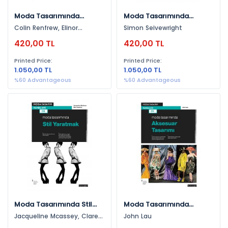
Moda Tasarımında
Moda Tasarımında
Koleksiyon Geliştirme
Araştırma Ve Tasarım
Colin Renfrew, Elinor
Simon Seivewright
Renfrew
420,00 TL
420,00 TL
Printed Price:
Printed Price:
1.050,00 TL
1.050,00 TL
%60 Advantageous
%60 Advantageous
Moda Tasarımında Stil
Moda Tasarımında
Yaratmak
Aksesuar Tasarımı
Jacqueline Mcassey, Clare
John Lau
Buckley