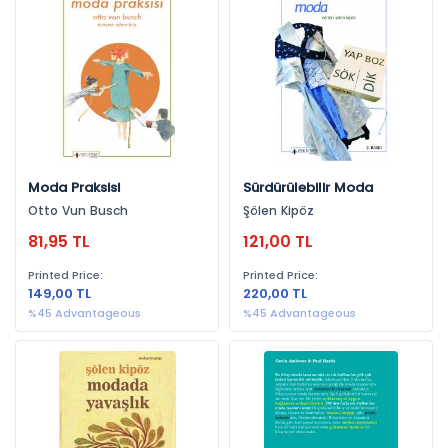
Moda (14)
By Publishers
Literatür Yayıncılık (11)
Yeni İnsan Yayınevi (3)
By Years
Moda Praksisi
Sürdürülebilir Moda
Otto Vun Busch
Şölen Kipöz
2013 (3)
81,95 TL
121,00 TL
2015 (2)
Printed Price:
Printed Price:
2014 (2)
149,00 TL
220,00 TL
2018 (2)
%45 Advantageous
%45 Advantageous
2017 (1)
2020 (1)
2012 (1)
2016 (1)