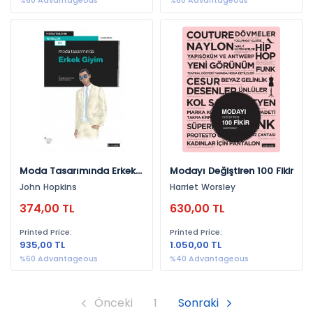
%60 Advantageous
%60 Advantageous
Moda Tasarımında Erkek
Modayı Değiştiren 100 Fikir
Giyim
John Hopkins
Harriet Worsley
374,00 TL
630,00 TL
Printed Price:
Printed Price:
935,00 TL
1.050,00 TL
%60 Advantageous
%40 Advantageous
Önceki
1
Sonraki