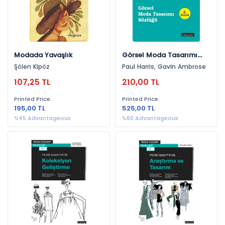
2021 (1)
Modada Yavaşlık
Görsel Moda Tasarımı
Sözlüğü
Şölen Kipöz
Paul Harris, Gavin Ambrose
107,25 TL
210,00 TL
Printed Price:
Printed Price:
195,00 TL
525,00 TL
%45 Advantageous
%60 Advantageous