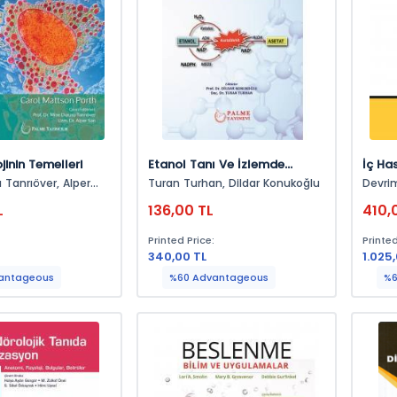
jinin Temelleri
Etanol Tanı Ve İzlemde
İç Ha
Laboratuvar
Sistem
nrıöver, Alper
Turan Turhan, Dildar Konukoğlu
Devri
L
136,00 TL
410,
:
Printed Price:
Printed
340,00 TL
1.025
antageous
%60 Advantageous
%6