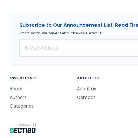
İş Sağlığı / Aile Sağlığı (1)
İş Sağlığı (1)
Subscribe to Our Announcement List, Read Firs
Göz Hastalıkları (1)
Don't worry, we never send offensive emails.
Laboratuvar (1)
İç Hastalıkları (1)
Biyokimya (1)
Anestezi (1)
Otizm (1)
INVESTIGATE
ABOUT US
Organizasyon (1)
Books
About us
Örgüt Psikolojisi (1)
Authors
Contact
Categories
Fen Bilimleri (1)
Sosyoloji (1)
Tıbbi Biyoloji (1)
Sağlık Bilimleri, Sosyal Bilimler (1)