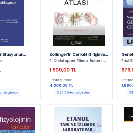
ntilasyonun
Zollınger’in Cerrahi Girişimler
Genel
Atlası
or
E. Christopher Ellison, Robert M.
Paul Riordan
Zollinger
Augsb
L
1.600,00 TL
676,
:
Printed Price:
Printed
4.000,00 TL
1.690
antageous
%60 Advantageous
%6