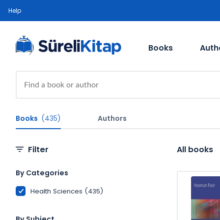
Help
Books
Auth
Books
(435)
Authors
Filter
All books
By Categories
Health Sciences (435)
By Subject