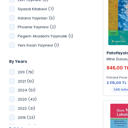
Ağız Ve Diş Sağlığı (5)
Siyasal Kitabevi (7)
Beslenme (5)
Astana Yayınları (5)
Kadın Doğum (5)
Phoenix Yayınevi (2)
Temel Tıp (4)
Pegem Akademi Yayıncılık (1)
Veterinerlik (4)
Yeni İnsan Yayınevi (1)
Fizik Tedavi (4)
Patofizyolo
Sağlık Bilimleri (3)
Mine Durusu Ta
By Years
Radyoloji (3)
Sarı
846,00 T
2011 (79)
Hikaye (3)
Printed Price
2021 (51)
Kbb (2)
2.115,00 TL
%60 Adv
2024 (51)
Nöroloji (2)
2020 (43)
Ortopedi (2)
2022 (31)
Cerrahi (2)
2019 (23)
Histoloji (2)
2023 (22)
Fen Bilimleri, Sağlık Bilimleri, (2)