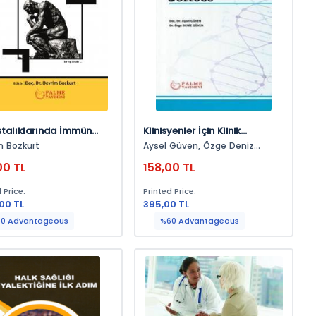
stalıklarında İmmün
Klinisyenler İçin Klinik
 İlişkili Aciller
Biyokimya Sözlüğü
m Bozkurt
Aysel Güven, Özge Deniz
Güven
00 TL
158,00 TL
 Price:
Printed Price:
,00 TL
395,00 TL
0 Advantageous
%60 Advantageous