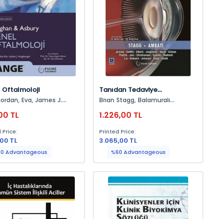
 Oftalmoloji
Tanıdan Tedaviye
Oftalmoloji
, Eva, James J.
Brıan Stagg, Balamuralı
urger
K.ambatı, James Gılman
00 TL
1.226,00 TL
 Price:
Printed Price:
,00 TL
3.065,00 TL
0 Advantageous
%60 Advantageous