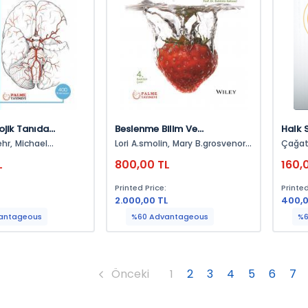
ojik Tanıda
Beslenme Bilim Ve
Halk S
on
Uygulamalar
Adım
chael
Lori A.smolin, Mary B.grosvenor,
Çağat
Debbie Gurfinkel
L
800,00 TL
160,
:
Printed Price:
Printed
2.000,00 TL
400,0
antageous
%60 Advantageous
%6
Önceki
1
2
3
4
5
6
7