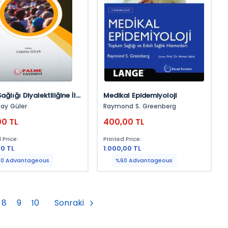
ağlığı Diyalektiliğine İlk
Medikal Epidemiyoloji
ay Güler
Raymond S. Greenberg
00 TL
400,00 TL
 Price:
Printed Price:
0 TL
1.000,00 TL
0 Advantageous
%60 Advantageous
8
9
10
Sonraki