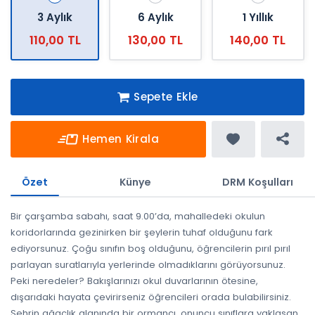
3 Aylık
6 Aylık
1 Yıllık
110,00 TL
130,00 TL
140,00 TL
Sepete Ekle
Hemen Kirala
Özet
Künye
DRM Koşulları
Bir çarşamba sabahı, saat 9.00’da, mahalledeki okulun
koridorlarında gezinirken bir şeylerin tuhaf olduğunu fark
ediyorsunuz. Çoğu sınıfın boş olduğunu, öğrencilerin pırıl pırıl
parlayan suratlarıyla yerlerinde olmadıklarını görüyorsunuz.
Peki neredeler? Bakışlarınızı okul duvarlarının ötesine,
dışarıdaki hayata çevirirseniz öğrencileri orada bulabilirsiniz.
Şehrin ağaçlık alanında bir ormancı, onuncu sınıflara yaklaşan