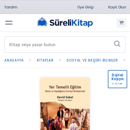
Yardım
Üye Girişi
Kayıt Olun
Menü
ANASAYFA
KITAPLAR
SOSYAL VE BEŞERI BILIMLER
Dijital
Kopya
E-KİTAP