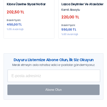
Kıbrıs Üzerine Siyasi Notlar
Lazca Deyimler Ve Atasözleri
Sözlüğü
Kamil Aksoylu
202,50 TL
220,00 TL
Basılı Fiyatı:
450,00 TL
Basılı Fiyatı:
%55 Avantajlı
550,00 TL
%60 Avantajlı
Duyuru Listemize Abone Olun, İlk Siz Okuyun
Merak etmeyin asla rahatsız edici e-postalar göndermiyoruz.
Abone Olun