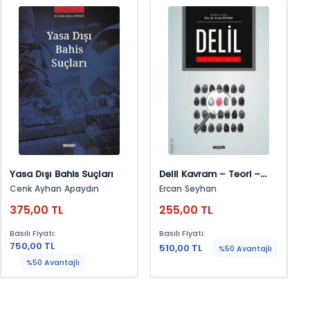
Yasa Dışı Bahis Suçları
Delil Kavram – Teori –
Uygulama Strateji –
Cenk Ayhan Apaydın
Ercan Seyhan
Taktik
375,00 TL
255,00 TL
Basılı Fiyatı:
Basılı Fiyatı:
750,00 TL
510,00 TL
%50 Avantajlı
%50 Avantajlı