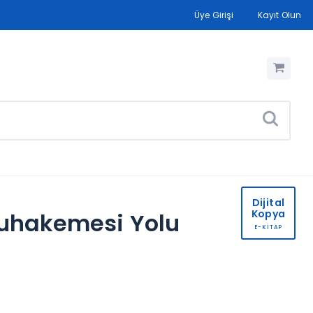
Üye Girişi
Kayıt Olun
Dijital
Kopya
Muhakemesi Yolu
E-KİTAP