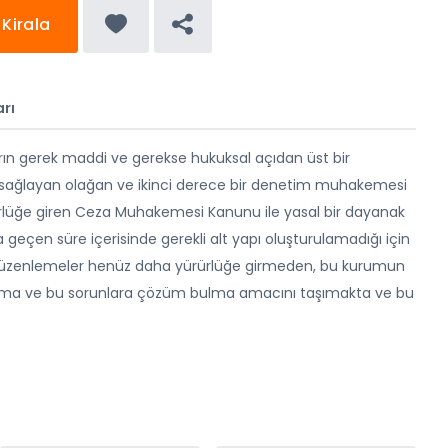
Kirala
rı
rın gerek maddi ve gerekse hukuksal açıdan üst bir
ağlayan olağan ve ikinci derece bir denetim muhakemesi
ürürlüğe giren Ceza Muhakemesi Kanunu ile yasal bir dayanak
 geçen süre içerisinde gerekli alt yapı oluşturulamadığı için
n düzenlemeler henüz daha yürürlüğe girmeden, bu kurumun
yma ve bu sorunlara çözüm bulma amacını taşımakta ve bu