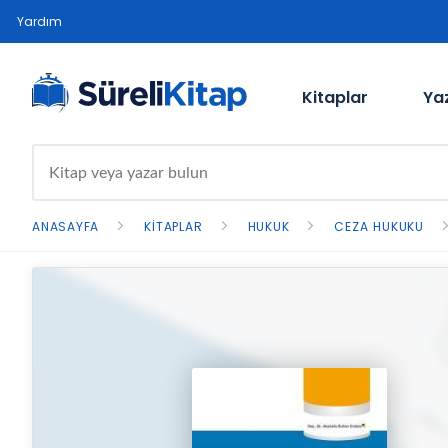
Yardım
Kitaplar
Ya
ANASAYFA
KITAPLAR
HUKUK
CEZA HUKUKU