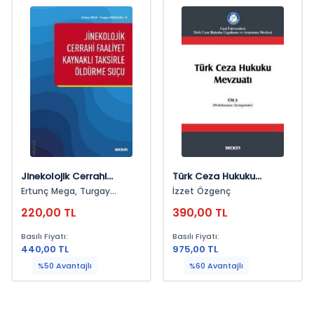
Jinekolojik Cerrahi
Türk Ceza Hukuku
Faaliyet Kaynaklı Taksirle
Mevzuatı Cilt: 3
Ertunç Mega, Turgay
İzzet Özgenç
Öldürme Suçu
(Milletlerarası
Sarıakçalı
220,00 TL
390,00 TL
Sözleşmeler)
Basılı Fiyatı:
Basılı Fiyatı:
440,00 TL
975,00 TL
%50 Avantajlı
%60 Avantajlı