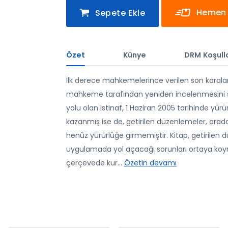
Hemen 
Sepete Ekle
Özet
Künye
DRM Koşulla
İlk derece mahkemelerince verilen son karala
mahkeme tarafından yeniden incelenmesini s
yolu olan istinaf, 1 Haziran 2005 tarihinde y
kazanmış ise de, getirilen düzenlemeler, arada
henüz yürürlüğe girmemiştir. Kitap, getirile
uygulamada yol açacağı sorunları ortaya ko
çerçevede kur
...
Özetin devamı