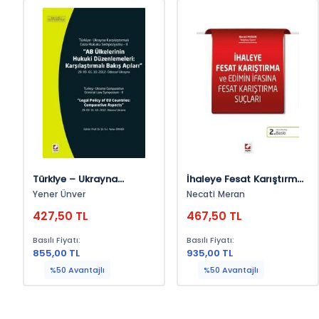
Türkiye – Ukrayna
İhaleye Fesat Karıştırma
Karşılaştırmalı Ceza
Ve Edimin İfasına Fesat
Yener Ünver
Necati Meran
Hukuku Sempozyumu – Iı
Karıştırma Suçları
427,50 TL
467,50 TL
Ab Ülkelerinin Hukuki
Düzenlemeleri:
Basılı Fiyatı:
Basılı Fiyatı:
Karşılaştırmalı Bakış
855,00 TL
935,00 TL
Açıları 28. 09 – 01.10.2012
%50 Avantajlı
%50 Avantajlı
– Odessa/Ukrayna