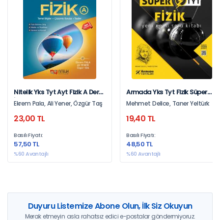
Nitelik Yks Tyt Ayt Fizik A Ders
Armada Yks Tyt Fizik Süper
İşleme Kitabı
Soru Kitabı Yeni Nesil
Ekrem Pala, Ali Yener, Özgür Taş
Mehmet Delice, Taner Yeltürk
23,00 TL
19,40 TL
Basılı Fiyatı:
Basılı Fiyatı:
57,50 TL
48,50 TL
%60 Avantajlı
%60 Avantajlı
Duyuru Listemize Abone Olun, İlk Siz Okuyun
Merak etmeyin asla rahatsız edici e-postalar göndermiyoruz.