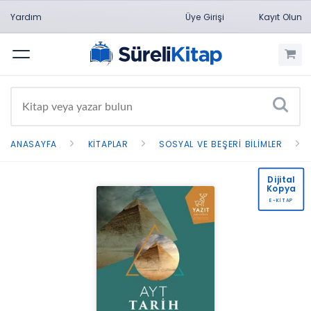
Yardım
Üye Girişi
Kayıt Olun
Menü
ANASAYFA
KITAPLAR
SOSYAL VE BEŞERI BILIMLER
Dijital
Kopya
E-KİTAP