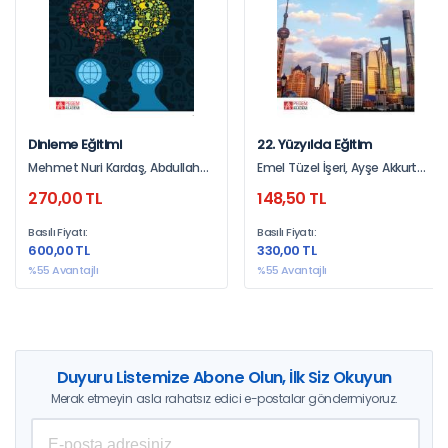
Dinleme Eğitimi
22. Yüzyılda Eğitim
Mehmet Nuri Kardaş, Abdullah
Emel Tüzel İşeri, Ayşe Akkurt
Şahin, Süleyman Aktar
Çağlar, Demet Şahin Kalyon
270,00 TL
148,50 TL
Basılı Fiyatı:
Basılı Fiyatı:
600,00 TL
330,00 TL
%55 Avantajlı
%55 Avantajlı
Duyuru Listemize Abone Olun, İlk Siz Okuyun
Merak etmeyin asla rahatsız edici e-postalar göndermiyoruz.