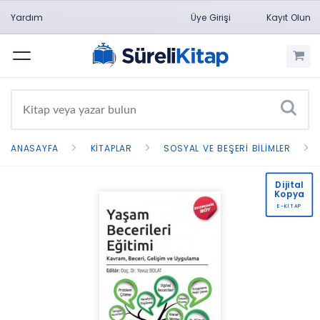
Yardım
Üye Girişi
Kayıt Olun
Menü
ANASAYFA
KITAPLAR
SOSYAL VE BEŞERI BILIMLER
Dijital
Kopya
E-KİTAP