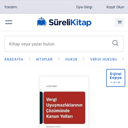
Yardım
Üye Girişi
Kayıt Olun
Menü
ANASAYFA
KITAPLAR
HUKUK
VERGI HUKUKU
Dijital
Kopya
E-KİTAP