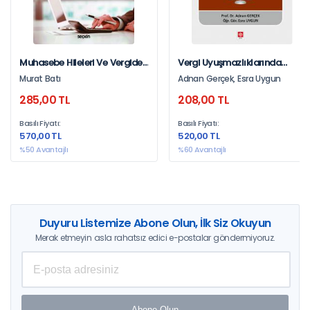
Muhasebe Hileleri Ve Vergiden
Vergi Uyuşmazlıklarında
Kaçınma Türk Vergi
Anayasa Mahkemesine
Murat Batı
Adnan Gerçek, Esra Uygun
Mevzuatındaki Yasallığı / Hile
Bireysel Başvuru Adnan
285,00 TL
208,00 TL
– Kaçınma – Peçeleme
Gerçek
Basılı Fiyatı:
Basılı Fiyatı:
570,00 TL
520,00 TL
%50 Avantajlı
%60 Avantajlı
Duyuru Listemize Abone Olun, İlk Siz Okuyun
Merak etmeyin asla rahatsız edici e-postalar göndermiyoruz.
Abone Olun