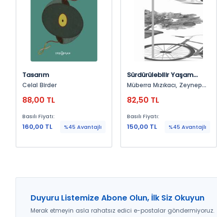
Tasarım
Sürdürülebilir Yaşam
Rehberi
Celal Birder
Müberra Mızıkacı, Zeynep
Akyol Ataman, Damla
88,00 TL
82,50 TL
Ceyhan, Duygu
Ağagündüz, Derya Dikmen,
Basılı Fiyatı:
Basılı Fiyatı:
Ersin Yaman, Nilgün Çoşkun
160,00 TL
Yakar, Gizem Köse, Merve
150,00 TL
%45 Avantajlı
%45 Avantajlı
Çapaş, Ceyhan Temürcü,
Fatma Mızıkacı, Esen Yeşil
Duyuru Listemize Abone Olun, İlk Siz Okuyun
Merak etmeyin asla rahatsız edici e-postalar göndermiyoruz.