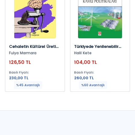
Cehaletin Kültürel Üretimi
Türkiyede Yenilenebilir
Ve Hayvanlar
Enerji Ve Kamu Politikalar
Fulya Marmara
Halil Kete
Halil Kete
126,50 TL
104,00 TL
Basılı Fiyatı:
Basılı Fiyatı:
230,00 TL
260,00 TL
%45 Avantajlı
%60 Avantajlı