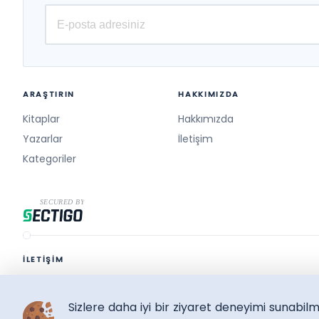
ARAŞTIRIN
HAKKIMIZDA
Kitaplar
Hakkımızda
Yazarlar
İletişim
Kategoriler
İLETİŞİM
destek@surelikitap.com
Sizlere daha iyi bir ziyaret deneyimi sunabi
SüreliKitap.com
Copyright © 2026 - Bütün Hakları Saklıdır.