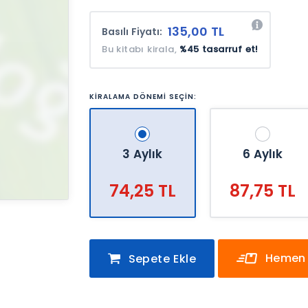
135,00 TL
Basılı Fiyatı:
Bu kitabı kirala,
%45 tasarruf et!
KİRALAMA DÖNEMİ SEÇİN:
3 Aylık
6 Aylık
74,25 TL
87,75 TL
Hemen 
Sepete Ekle