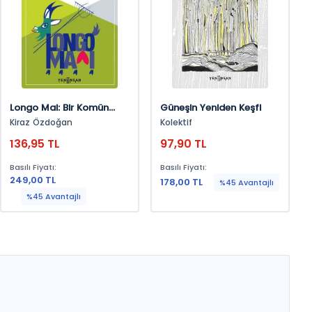
Longo Mai: Bir Komün
Güneşin Yeniden Keşfi
Deneyimi
Kiraz Özdoğan
Kolektif
136,95 TL
97,90 TL
Basılı Fiyatı:
Basılı Fiyatı:
249,00 TL
178,00 TL
%45 Avantajlı
%45 Avantajlı