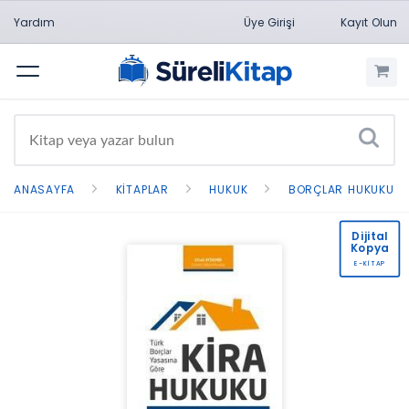
Yardım
Üye Girişi
Kayıt Olun
Menü
ANASAYFA
KITAPLAR
HUKUK
BORÇLAR HUKUKU
Dijital
Kopya
E-KİTAP