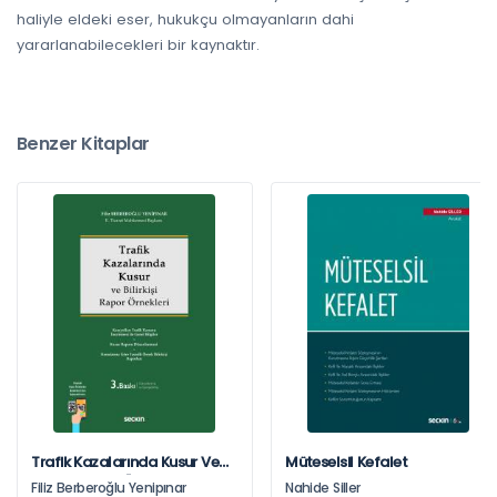
haliyle eldeki eser, hukukçu olmayanların dahi
yararlanabilecekleri bir kaynaktır.
Benzer Kitaplar
Trafik Kazalarında Kusur Ve
Müteselsil Kefalet
Bilirkişi Rapor Örnekleri
Filiz Berberoğlu Yenipınar
Nahide Siller