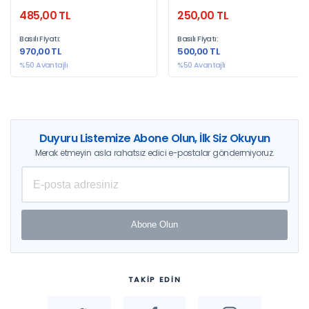
485,00 TL
250,00 TL
Basılı Fiyatı:
Basılı Fiyatı:
970,00 TL
500,00 TL
%50 Avantajlı
%50 Avantajlı
Duyuru Listemize Abone Olun, İlk Siz Okuyun
Merak etmeyin asla rahatsız edici e-postalar göndermiyoruz.
Abone Olun
TAKİP EDİN