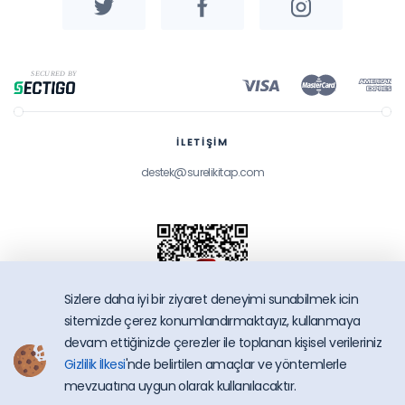
İLETİŞİM
destek@surelikitap.com
Sizlere daha iyi bir ziyaret deneyimi sunabilmek icin
sitemizde çerez konumlandırmaktayız, kullanmaya
devam ettiğinizde çerezler ile toplanan kişisel verileriniz
Gizlilik İlkesi
'nde belirtilen amaçlar ve yöntemlerle
SüreliKitap.com
mevzuatına uygun olarak kullanılacaktır.
Copyright © 2026 - Bütün Hakları Saklıdır.