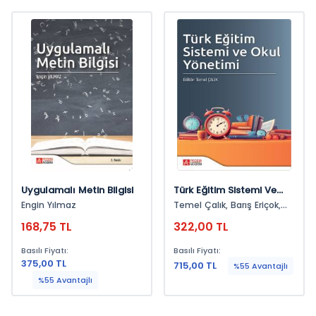
Uygulamalı Metin Bilgisi
Türk Eğitim Sistemi Ve
Okul Yönetimi
Engin Yılmaz
Temel Çalık, Barış Eriçok,
Eray Kara, Mehmet
168,75 TL
322,00 TL
Özdoğru, Fatma Hümeyra
Yücel, Gülten Türkan Gürer,
Basılı Fiyatı:
Basılı Fiyatı:
Talip Geylan, Onur Erdoğan,
375,00 TL
Melike Günbey, Yurdagül
715,00 TL
%55 Avantajlı
Doğuş, Mehmet Sabir
%55 Avantajlı
Çevik, Emine Doğan, Adem
Çilek, Fatma Nur Çoban