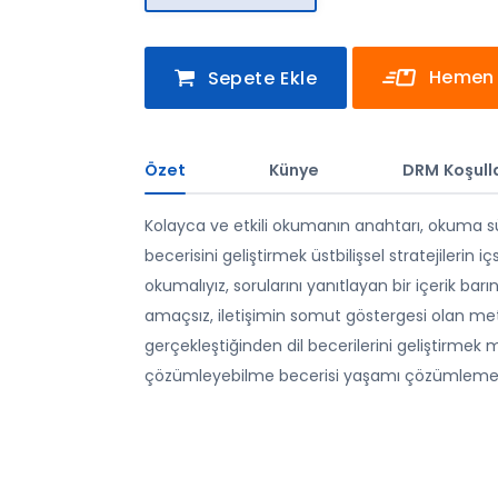
Hemen 
Sepete Ekle
Özet
Künye
DRM Koşulla
Kolayca ve etkili okumanın anahtarı, okuma sü
becerisini geliştirmek üstbilişsel stratejilerin iç
okumalıyız, sorularını yanıtlayan bir içerik barın
amaçsız, iletişimin somut göstergesi olan metin
gerçekleştiğinden dil becerilerini geliştirmek me
çözümleyebilme becerisi yaşamı çözümlemey