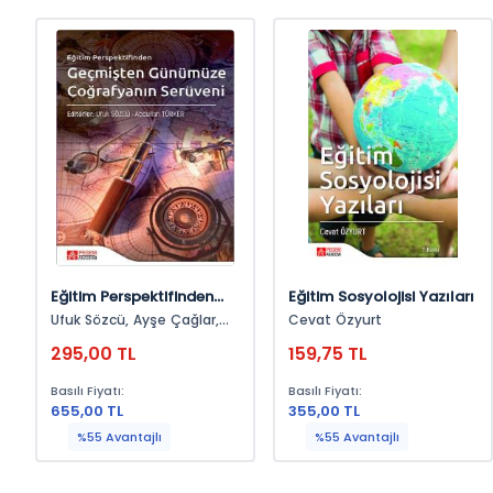
Eğitim Perspektifinden
Eğitim Sosyolojisi Yazıları
Geçmişten Günümüze
Ufuk Sözcü, Ayşe Çağlar,
Cevat Özyurt
Coğrafyanın Serüveni
Kübra Erhan, Erkan Dündar,
295,00 TL
159,75 TL
İbrahim Himmetoğlu,
Hakan Türk, Murat Karagöz
Basılı Fiyatı:
Basılı Fiyatı:
655,00 TL
355,00 TL
%55 Avantajlı
%55 Avantajlı