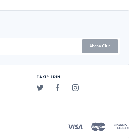
Hallaç, Ertuğrul Özdemir,
Pınar Uzun, Emrah Hiğde,
Kasım Karaman, Danyal
Tekdal, Esra Kaptan İzmir,
Bahadır Köksalan, Arcan
Aydemir, İsmail Şan, Ülkü
Ulukaya Öteleş, Volkan
Duran, Ender Özeren, Şule
Egüz, Gözde Mert, Hilmi
Abone Olun
Demirkaya, Özlem Ulu
Kalın, Erol Koçoğlu, Neslihan
Şahin
TAKİP EDİN