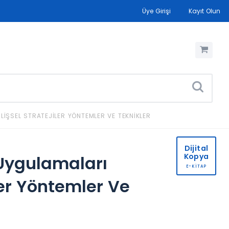
Üye Girişi
Kayıt Olun
IŞSEL STRATEJILER YÖNTEMLER VE TEKNIKLER
Dijital
Kopya
Uygulamaları
E-KİTAP
ler Yöntemler Ve