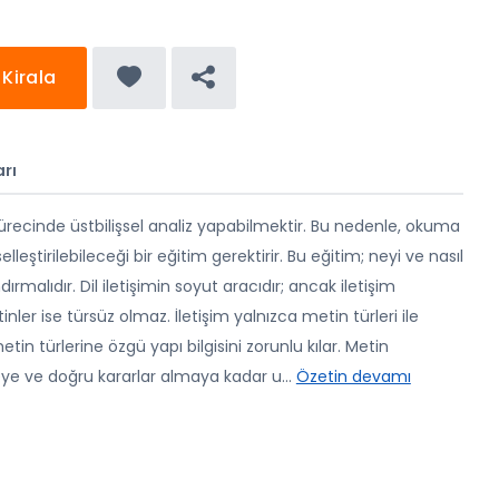
Kirala
rı
recinde üstbilişsel analiz yapabilmektir. Bu nedenle, okuma
selleştirilebileceği bir eğitim gerektirir. Bu eğitim; neyi ve nasıl
dırmalıdır. Dil iletişimin soyut aracıdır; ancak iletişim
ler ise türsüz olmaz. İletişim yalnızca metin türleri ile
tin türlerine özgü yapı bilgisini zorunlu kılar. Metin
e ve doğru kararlar almaya kadar u
...
Özetin devamı