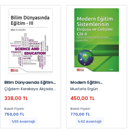
Bilim Dünyasında Eğitim-
Modern Eğitim
Iıı
Sistemlerinin Doğuşu Ve
Çiğdem Karakaya Akçadağ,
Mustafa Ergün
Gelişimi Cilt Iı
H. Gülhan Orhan Karsak,
338,00 TL
450,00 TL
Fatma Betül Demir, Ülkü
Tuğçe Çal Pektaş, Teymur
Basılı Fiyatı:
Basılı Fiyatı:
Erol, Murat Ekiçi, Onur İzmir,
750,00 TL
770,00 TL
Ramazan Biçer, Saim
Turan, Güneş Korkmaz,
%55 Avantajlı
%42 Avantajlı
Gülreyhan Şutanrıkulu, Filiz
Kara, Halime Ünaldı Gökalp,
Neslihan Uyanık, Seval