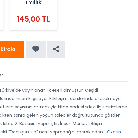
1 Yıllık
145,00 TL
Kirala
rı
 Türkiye'de yayınlanan ilk eseri olmuştur. Çeşitli
larında İnsan Bilgisayar Etkileşimi derslerinde okutulmaya
lerin sayısının artmasıyla kitap endüstrideki ilgili birimlerde
ndikten sonra gelen yoğun talepler doğrultusunda gözden
 kitap 2. Baskısını yapmıştır. İnsan Merkezli Bilişim
erekli "Dönüşümün" nasıl yapılacağını merak eden
...
Özetin