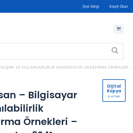
Üye Girişi
Kayıt Olun
KILEŞIMI VE KULLANILABILIRLIK MÜHENDISLIĞI ARAŞTIRMA ÖRNEKLERI
Dijital
Kopya
san – Bilgisayar
E-KİTAP
labilirlik
ırma Örnekleri –