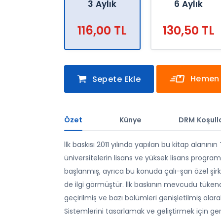
3 Aylık
6 Aylık
116,00 TL
130,50 TL
Hemen 
Sepete Ekle
Özet
Künye
DRM Koşulla
İlk baskısı 2011 yılında yapılan bu kitap alanının
üniversitelerin lisans ve yüksek lisans program
başlanmış, ayrıca bu konuda çalı-şan özel şirket
de ilgi görmüştür. İlk baskının mevcudu tüke
geçirilmiş ve bazı bölümleri genişletilmiş olarak
Sistemlerini tasarlamak ve geliştirmek için g