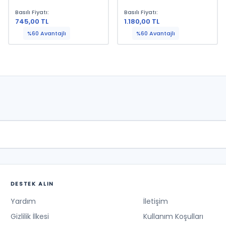
Web Sayfası Hazırlamak
Basılı Fiyatı:
Basılı Fiyatı:
İsteyenlere
745,00 TL
1.180,00 TL
%60 Avantajlı
%60 Avantajlı
DESTEK ALIN
Yardım
İletişim
Gizlilik İlkesi
Kullanım Koşulları