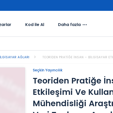
zarlar
Kod ile Al
Daha fazla
ILGISAYAR AĞLARI
TEORIDEN PRATIĞE İNSAN – BILGISAYAR ET
Seçkin Yayıncılık
Teoriden Pratiğe İn
Etkileşimi Ve Kullanı
Mühendisliği Araşt