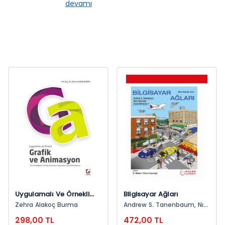
devamı
Uygulamalı Ve Örnekli
Bilgisayar Ağları
Grafik Ve Animasyon
Zehra Alakoç Burma
Andrew S. Tanenbaum, Nıck
Tüm Grafik Bilgilerini
Feamster, Davıd Wetherall
298,00 TL
472,00 TL
Edinmek, Animasyon Ve