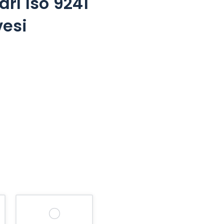
rı Iso 9241
vesi