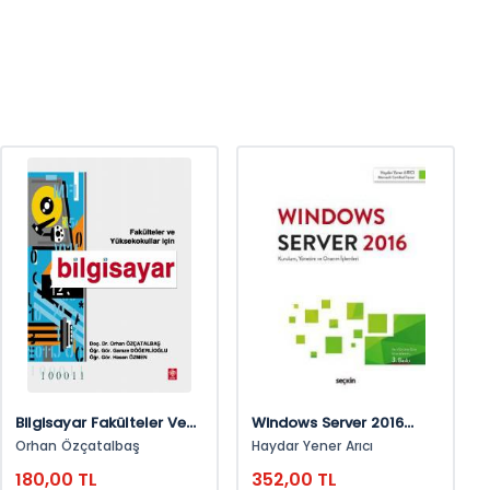
Bilgisayar Fakülteler Ve
Windows Server 2016
Yüksekokullar İçin Orhan
Kurulum, Yönetim Ve
Orhan Özçatalbaş
Haydar Yener Arıcı
Özçatalbaş
Onarım İşlemleri
180,00 TL
352,00 TL