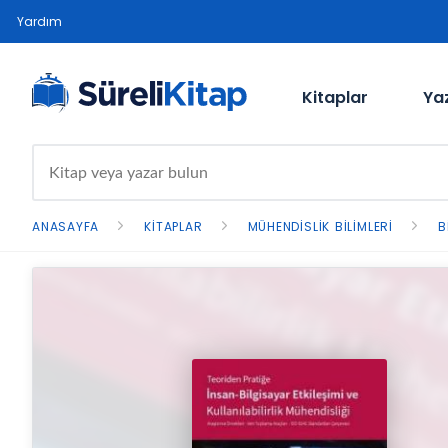
Yardım
Kitaplar
Ya
ANASAYFA
KITAPLAR
MÜHENDISLIK BILIMLERI
B