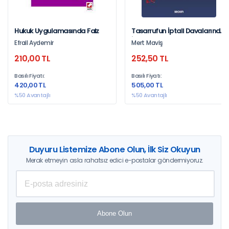
Hukuk Uygulamasında Faiz
Tasarrufun İptali Davalarında
İspat
Efrail Aydemir
Mert Maviş
210,00 TL
252,50 TL
Basılı Fiyatı:
Basılı Fiyatı:
420,00 TL
505,00 TL
%50 Avantajlı
%50 Avantajlı
Duyuru Listemize Abone Olun, İlk Siz Okuyun
Merak etmeyin asla rahatsız edici e-postalar göndermiyoruz.
Abone Olun