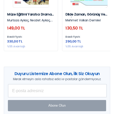
Müze Eğitimi Yaratıcı Drama
Dilde Zaman, Görünüş Ve
Uygulamaları
Kip/Kiplik
Murtaza Aykaç, Necdet Aykaç,
Mehmet Volkan Demirel
Ceren Güneröz
149,00 TL
130,50 TL
Basılı Fiyatı:
Basılı Fiyatı:
330,00 TL
290,00 TL
%55 Avantajlı
%55 Avantajlı
Duyuru Listemize Abone Olun, İlk Siz Okuyun
Merak etmeyin asla rahatsız edici e-postalar göndermiyoruz.
Abone Olun