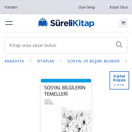
Yardım
Üye Girişi
Kayıt Olun
Menü
ANASAYFA
KITAPLAR
SOSYAL VE BEŞERI BILIMLER
Dijital
Kopya
E-KİTAP