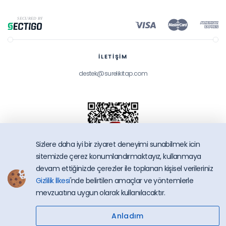
Ulukök, Handan Boyacıoğlu
Emiroğlu, Esen Ersoy
İLETİŞİM
destek@surelikitap.com
Sizlere daha iyi bir ziyaret deneyimi sunabilmek icin
sitemizde çerez konumlandırmaktayız, kullanmaya
devam ettiğinizde çerezler ile toplanan kişisel verileriniz
Gizlilik İlkesi
'nde belirtilen amaçlar ve yöntemlerle
SüreliKitap.com
mevzuatına uygun olarak kullanılacaktır.
Copyright © 2026 - Bütün Hakları Saklıdır.
Anladım