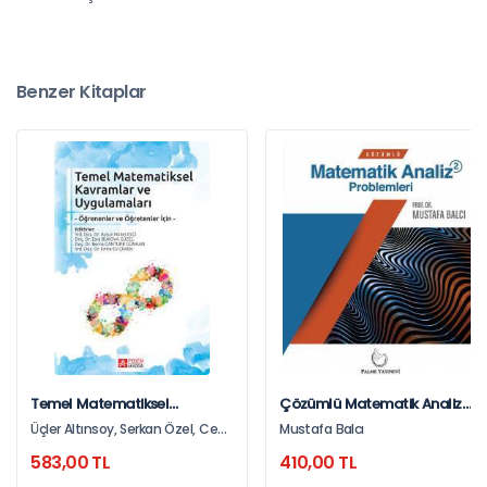
Benzer Kitaplar
Temel Matematiksel
Çözümlü Matematik Analiz
Kavramlar Ve Uygulamaları
Problem - 2
Üçler Altınsoy, Serkan Özel, Cenk
Mustafa Balcı
Keşan, Yasemin Kıymaz, Funda
583,00 TL
410,00 TL
Özşevik Birsen, Nilgün Çelik,
Murat Hakkı Gilasin, Beyza