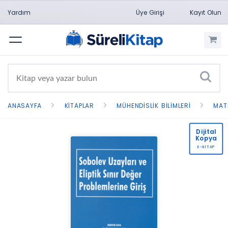
Yardım
Üye Girişi
Kayıt Olun
Menü
ANASAYFA
KITAPLAR
MÜHENDISLIK BILIMLERI
MAT
Dijital
Kopya
E-KİTAP