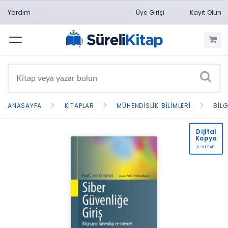
Yardım
Üye Girişi
Kayıt Olun
Menü
ANASAYFA
KITAPLAR
MÜHENDISLIK BILIMLERI
BIL
Dijital
Kopya
E-KİTAP