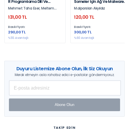
R Programlama Dili Ve
Someler İçin Ağ Ve Malware
Jamovi İle Meta Analiz
Analizii
Mehmet Taha Eser, Meltem
M.alparslan Akyıldız
Uygulamaları
Yurtçu, Gökhan Aksu
131,00 TL
120,00 TL
Basılı Fiyatı:
Basılı Fiyatı:
290,00 TL
300,00 TL
%55 Avantajlı
%60 Avantajlı
Duyuru Listemize Abone Olun, İlk Siz Okuyun
Merak etmeyin asla rahatsız edici e-postalar göndermiyoruz.
Abone Olun
TAKİP EDİN