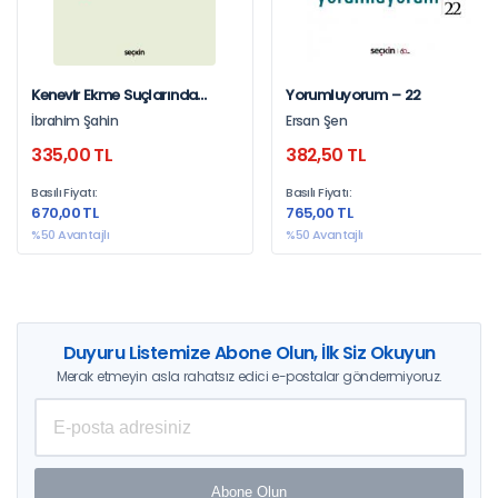
Kenevir Ekme Suçlarında
Yorumluyorum – 22
Yargıtay'ın Bozma Sebepleri
İbrahim Şahin
Ersan Şen
335,00 TL
382,50 TL
Basılı Fiyatı:
Basılı Fiyatı:
670,00 TL
765,00 TL
%50 Avantajlı
%50 Avantajlı
Duyuru Listemize Abone Olun, İlk Siz Okuyun
Merak etmeyin asla rahatsız edici e-postalar göndermiyoruz.
Abone Olun