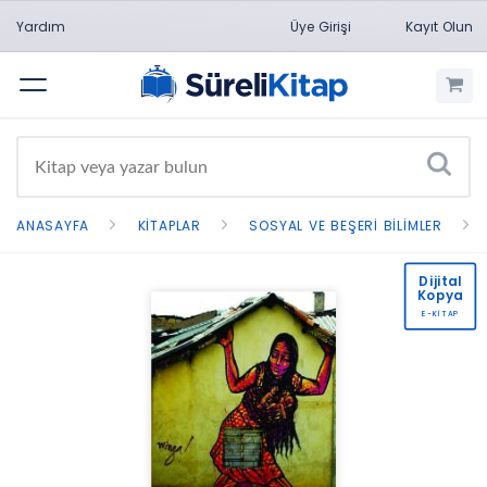
Yardım
Üye Girişi
Kayıt Olun
Menü
ANASAYFA
KITAPLAR
SOSYAL VE BEŞERI BILIMLER
Dijital
Kopya
E-KİTAP