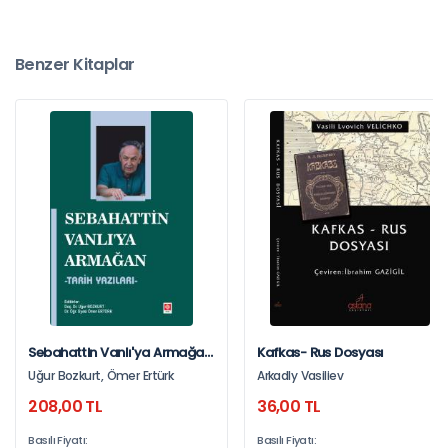
Benzer Kitaplar
Sebahattin Vanlı'ya Armağan
Kafkas- Rus Dosyası
- Tarih Yazıları Uğur Bozkurt
Uğur Bozkurt, Ömer Ertürk
Arkadly Vasiliev
208,00 TL
36,00 TL
Basılı Fiyatı:
Basılı Fiyatı: