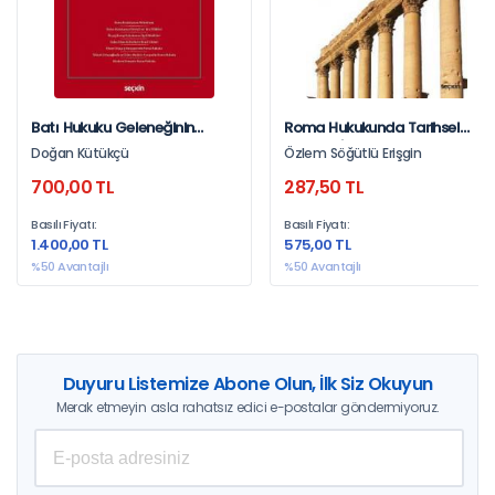
Batı Hukuku Geleneğinin
Roma Hukukunda Tarihsel
Oluşumu
Gelişimi İçerisinde Contractus
Doğan Kütükçü
Özlem Söğütlü Erişgin
(Sözleşme) Kavramı Ve
700,00 TL
287,50 TL
Sözleşmesel Sorumluluk
Ölçütleri
Basılı Fiyatı:
Basılı Fiyatı:
1.400,00 TL
575,00 TL
%50 Avantajlı
%50 Avantajlı
Duyuru Listemize Abone Olun, İlk Siz Okuyun
Merak etmeyin asla rahatsız edici e-postalar göndermiyoruz.