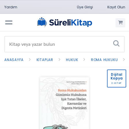
Yardım
Üye Girişi
Kayıt Olun
Menü
ANASAYFA
KITAPLAR
HUKUK
ROMA HUKUKU
Dijital
Kopya
E-KİTAP