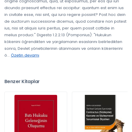
origine cognoscamus, quia, ut exposuimus, per eos qui iuri
dicundo praesunt effectus rei accipitur: quantum est enim ius
in civitate esse, nisi sint, qui iura regere possint? Post hoc dein
de auctorum successione dicemus, quod constare non potest
ius, nisi sit aliquis iuris peritus, per quem possit cottidie in
melius produci." Digesta 1.2.2.13 (Pomponius): "Hukukun
kökenini öğrendikten ve yargılamanın esaslarını belirledikten
sonra, Devlet yöneticilerinin atanmasını ve onların kökenlerini
ö
...
Özetin devamı
Benzer Kitaplar