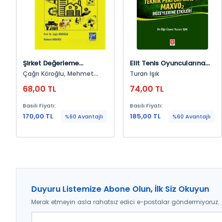
Şirket Değerleme
Elit Tenis Oyuncularına
Yaklaşımları
Uygulanan Spesifik
Çağrı Köroğlu, Mehmet
Turan Işık
Antrenmanların Teknik
Anbarcı
68,00 TL
74,00 TL
Performans Ve Maxvo2
Düzeylerine Etkileri
Basılı Fiyatı:
Basılı Fiyatı:
170,00 TL
185,00 TL
%60 Avantajlı
%60 Avantajlı
Duyuru Listemize Abone Olun, İlk Siz Okuyun
Merak etmeyin asla rahatsız edici e-postalar göndermiyoruz.