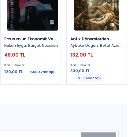
Erzurum'un Ekonomik Ve
Antik Dönemlerden
Sosyal Profili:
Sanayi Sonrası Topluma
Hakan Eygü, Burçak Nacaksız
Aybüke Doğan, Betül Azra
SosyoekonomikGöstergeler
Kadın
Yaşar, Emine Cengiz,
48,00 TL
132,00 TL
Emrullah Zorlu, Ezgi Hazal
Turhan, Fatih Şahin, Gizem
Basılı Fiyatı:
Basılı Fiyatı:
Aytaç, İrem Tarğıt, Kevser
330,00 TL
120,00 TL
Çelik, Müge Tokgöz, Özlem
%60 Avantajlı
Topcan, Selda Yeşilyurt,
%60 Avantajlı
Yonca Gökalp