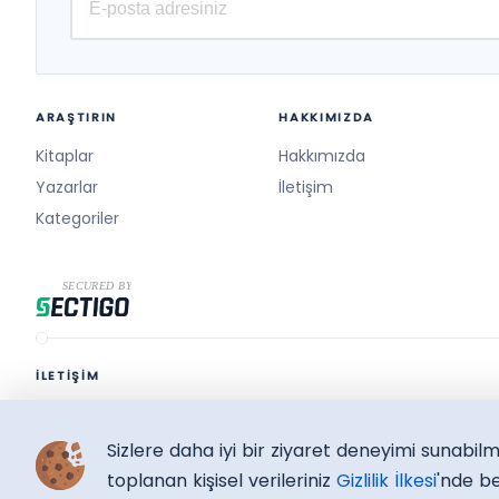
ARAŞTIRIN
HAKKIMIZDA
Kitaplar
Hakkımızda
Yazarlar
İletişim
Kategoriler
İLETİŞİM
destek@surelikitap.com
Sizlere daha iyi bir ziyaret deneyimi sunabi
SüreliKitap.com
Copyright © 2026 - Bütün Hakları Saklıdır.
toplanan kişisel verileriniz
Gizlilik İlkesi
'nde be