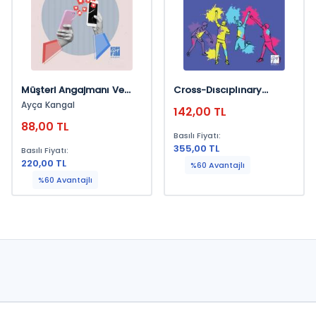
Müşteri Angajmanı Ve
Cross-Dıscıplınary
Sosyal Medya Marka
Studıes In Sport
Ayça Kangal
142,00 TL
Toplulukları
Scıences: From
88,00 TL
Recreatıon To Hıgh-
Basılı Fiyatı:
Performance And
355,00 TL
Basılı Fiyatı:
Socıopolıtıcal
220,00 TL
%60 Avantajlı
Perspectıves
%60 Avantajlı