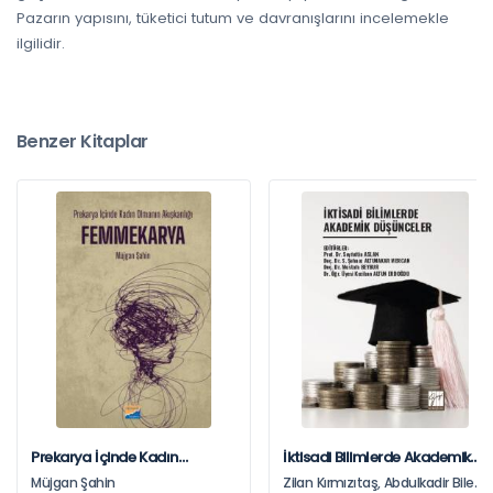
Pazarın yapısını, tüketici tutum ve davranışlarını incelemekle
ilgilidir.
Benzer Kitaplar
Prekarya İçinde Kadın
İktisadi Bilimlerde Akademik
Olmanın Akışkanlığı
Düşünceler
Müjgan Şahin
Zilan Kırmızıtaş, Abdulkadir Bilen,