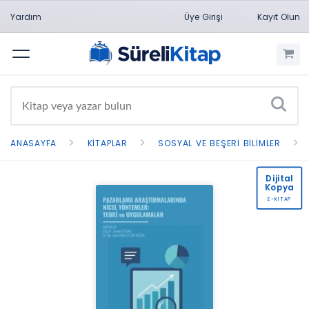
Yardım
Üye Girişi
Kayıt Olun
Menü
ANASAYFA
KITAPLAR
SOSYAL VE BEŞERI BILIMLER
Dijital
Kopya
E-KİTAP