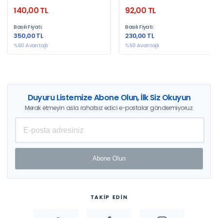
Femmekarya
Zeynep Sümbül, Halil İbrahim
140,00 TL
92,00 TL
Şengün, Yunus Yılmaz, Naif
Aslan, Selman Kızılkaya,
Basılı Fiyatı:
Basılı Fiyatı:
Mehmet Halis Özer, Perihan
350,00 TL
230,00 TL
Karaman, Dicle Akın, Ayşe
Kayacı, Yılmaz Yördem
%60 Avantajlı
%60 Avantajlı
Duyuru Listemize Abone Olun, İlk Siz Okuyun
Merak etmeyin asla rahatsız edici e-postalar göndermiyoruz.
Abone Olun
TAKİP EDİN