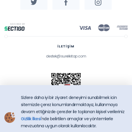
İLETİŞİM
destek@surelikitap.com
Sizlere daha iyi bir ziyaret deneyimi sunabilmek icin
sitemizde çerez konumlandırmaktayız, kullanmaya
devam ettiğinizde çerezler ile toplanan kişisel verileriniz
Gizlilik İlkesi
'nde belirtilen amaçlar ve yöntemlerle
SüreliKitap.com
mevzuatına uygun olarak kullanılacaktır.
Copyright © 2026 - Bütün Hakları Saklıdır.