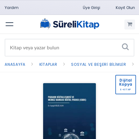
Yardım
Üye Girişi
Kayıt Olun
Menü
ANASAYFA
KITAPLAR
SOSYAL VE BEŞERI BILIMLER
Dijital
Kopya
E-KİTAP