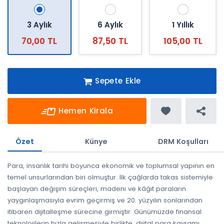
3 Aylık
6 Aylık
1 Yıllık
70,00 TL
87,50 TL
105,00 TL
Sepete Ekle
Hemen Kirala
Özet
Künye
DRM Koşulları
Para, insanlık tarihi boyunca ekonomik ve toplumsal yapının en
temel unsurlarından biri olmuştur. İlk çağlarda takas sistemiyle
başlayan değişim süreçleri, madeni ve kâğıt paraların
yaygınlaşmasıyla evrim geçirmiş ve 20. yüzyılın sonlarından
itibaren dijitalleşme sürecine girmiştir. Günümüzde finansal
teknolojilerin hızla gelişmesiyle birlikte, dijital para kavramı