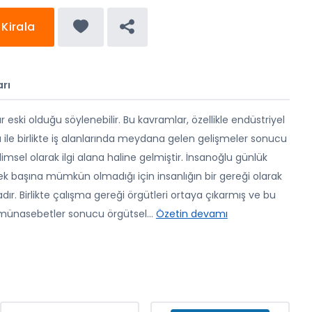
Kirala
rı
r eski olduğu söylenebilir. Bu kavramlar, özellikle endüstriyel
 ile birlikte iş alanlarında meydana gelen gelişmeler sonucu
ilimsel olarak ilgi alana haline gelmiştir. İnsanoğlu günlük
tek başına mümkün olmadığı için insanlığın bir gereği olarak
ır. Birlikte çalışma gereği örgütleri ortaya çıkarmış ve bu
an münasebetler sonucu örgütsel
...
Özetin devamı