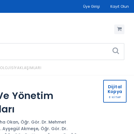
Üye Girişi
Kayıt Olun
OLOJISIYAKLAŞIMLARI
Dijital
Kopya
 Ve Yönetim
E-KİTAP
ları
,
Taha Okan
Öğr. Gör. Dr. Mehmet
,
r. Ayşegül Akmeşe
Öğr. Gör. Dr.