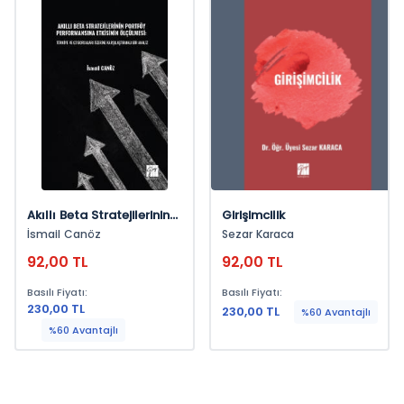
Akıllı Beta Stratejilerinin
Girişimcilik
Portföy Performansına
İsmail Canöz
Sezar Karaca
Etkisinin Ölçülmesi:
92,00 TL
92,00 TL
Türkiye Ve G7 Borsaları
Üzerine Karşılaştırmalı Bir
Basılı Fiyatı:
Basılı Fiyatı:
Analiz
230,00 TL
230,00 TL
%60 Avantajlı
%60 Avantajlı