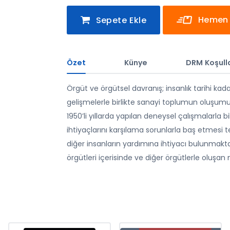
Hemen 
Sepete Ekle
Özet
Künye
DRM Koşulla
Örgüt ve örgütsel davranış; insanlık tarihi kada
gelişmelerle birlikte sanayi toplumun oluşumu
1950’li yıllarda yapılan deneysel çalışmalarla b
ihtiyaçlarını karşılama sorunlarla baş etmesi 
diğer insanların yardımına ihtiyacı bulunmaktad
örgütleri içerisinde ve diğer örgütlerle oluş