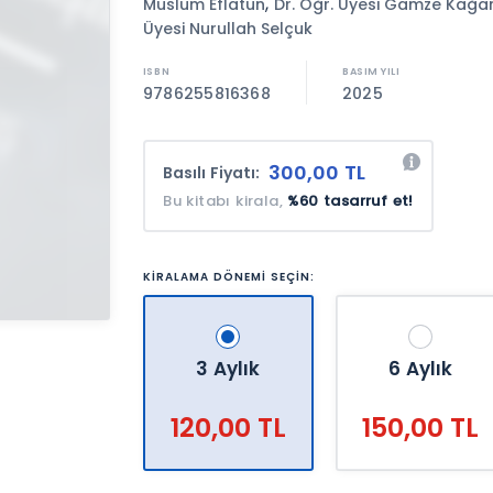
,
Müslüm Eflatun
Dr. Öğr. Üyesi Gamze Kağa
Üyesi Nurullah Selçuk
9786255816368
2025
300,00 TL
Basılı Fiyatı:
Bu kitabı kirala,
%60 tasarruf et!
KİRALAMA DÖNEMİ SEÇİN:
3 Aylık
6 Aylık
120,00 TL
150,00 TL