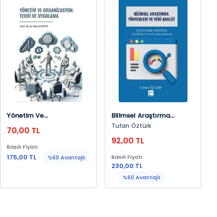
Yönetim Ve
Bilimsel Araştırma
Organizasyon: Teori Ve
Yöntemleri Ve Veri Analizi
Tufan Öztürk
70,00 TL
Uygulama
92,00 TL
Basılı Fiyatı:
175,00 TL
Basılı Fiyatı:
%60 Avantajlı
230,00 TL
%60 Avantajlı