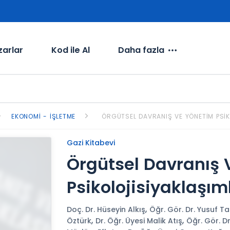
zarlar
Kod ile Al
Daha fazla
EKONOMI - İŞLETME
ÖRGÜTSEL DAVRANIŞ VE YÖNETIM PSIK
Gazi Kitabevi
Örgütsel Davranış
Psikolojisiyaklaşım
,
Doç. Dr. Hüseyin Alkış
Öğr. Gör. Dr. Yusuf 
,
,
Öztürk
Dr. Öğr. Üyesi Malik Atış
Öğr. Gör. D