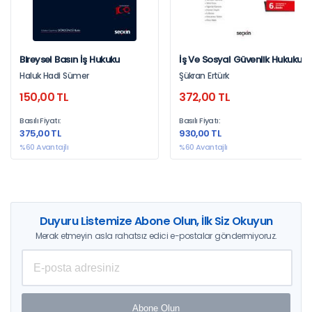
Bireysel Basın İş Hukuku
İş Ve Sosyal Güvenlik Hukuku
Pratik Çalışmaları
Haluk Hadi Sümer
Şükran Ertürk
150,00 TL
372,00 TL
Basılı Fiyatı:
Basılı Fiyatı:
375,00 TL
930,00 TL
%60 Avantajlı
%60 Avantajlı
Duyuru Listemize Abone Olun, İlk Siz Okuyun
Merak etmeyin asla rahatsız edici e-postalar göndermiyoruz.
Abone Olun