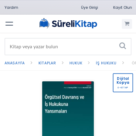
Yardım
Üye Girişi
Kayıt Olun
Menü
ANASAYFA
KITAPLAR
HUKUK
İŞ HUKUKU
Ö
Dijital
Kopya
E-KİTAP