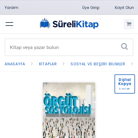
Yardım
Üye Girişi
Kayıt Olun
Menü
ANASAYFA
KITAPLAR
SOSYAL VE BEŞERI BILIMLER
Dijital
Kopya
E-KİTAP