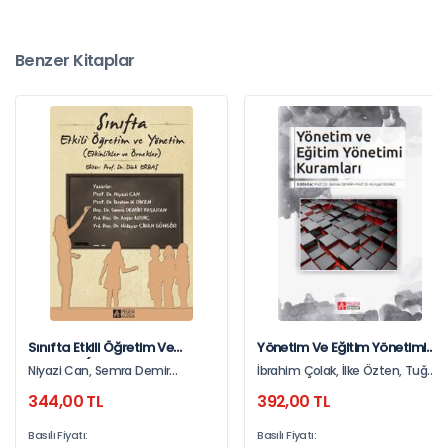
Benzer Kitaplar
Sınıfta Etkili Öğretim Ve
Yönetim Ve Eğitim Yönetimi
Yönetim (Etkinlikler Ve
Kuramları
Niyazi Can, Semra Demir
İbrahim Çolak, İlke Özten, Tuğba
Örnekler)
Başaran, İbrahim H. Diken, Avşar
Hoşgörür, Didem Çelik Yılmaz,
344,00 TL
392,00 TL
Ardıç, Hüdayar Cihan Güngör
Burcu Türkkaş Anasız, İbrahim
Limon, Şenay S. Nartgün,
Basılı Fiyatı:
Basılı Fiyatı:
Mustafa Çelik, Melike Günbey,