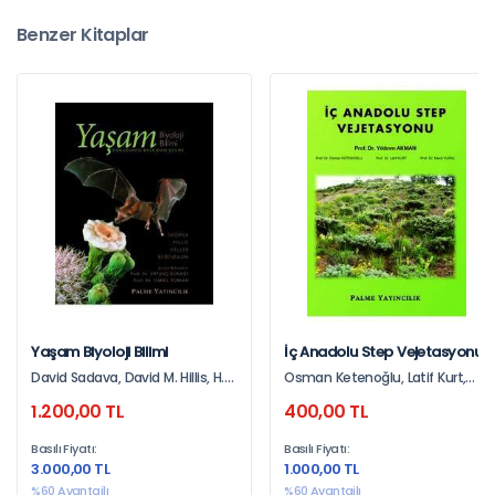
Benzer Kitaplar
Yaşam Biyoloji Bilimi
İç Anadolu Step Vejetasyonu
David Sadava, David M. Hillis, H.
Osman Ketenoğlu, Latif Kurt,
Craig Heller, May R. Berenboum
Yıldırım Akman, Mecit Vural
1.200,00 TL
400,00 TL
Basılı Fiyatı:
Basılı Fiyatı:
3.000,00 TL
1.000,00 TL
%60 Avantajlı
%60 Avantajlı