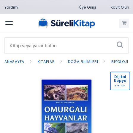
Yardım
Üye Girişi
Kayıt Olun
Menü
ANASAYFA
KITAPLAR
DOĞA BILIMLERI
BIYOLOJI
Dijital
Kopya
E-KİTAP