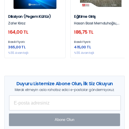
Diksiyon (Pegem Kültür)
Eğitime Giriş
Zafer Kiraz
Hasan Basri Memduhoğlu,
Kürşad Yılmaz, Ahmet Yayla
164,00 TL
186,75 TL
Basılı Fiyatı:
Basılı Fiyatı:
365,00 TL
415,00 TL
%55 Avantajlı
%55 Avantajlı
Duyuru Listemize Abone Olun, İlk Siz Okuyun
Merak etmeyin asla rahatsız edici e-postalar göndermiyoruz.
Abone Olun