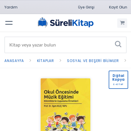
Yardım
Üye Girişi
Kayıt Olun
Menü
ANASAYFA
KITAPLAR
SOSYAL VE BEŞERI BILIMLER
Dijital
Kopya
E-KİTAP