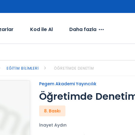
zarlar
Kod ile Al
Daha fazla
EĞITIM BILIMLERI
ÖĞRETIMDE DENETIM
Pegem Akademi Yayıncılık
Öğretimde Deneti
8. Baskı
İnayet Aydın