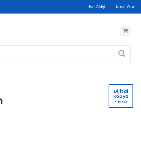
Üye Girişi
Kayıt Olun
Dijital
Kopya
m
E-KİTAP