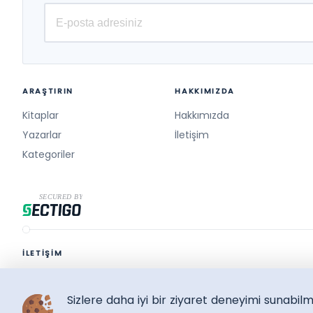
Eryaşar, Elvan Yalçınkaya,
Serpil Pekdoğan, Türkan
Çelik, Ülkü Ulukaya Öteleş,
İhsan Ünlü, Arcan Aydemir,
Fatıma Betül Demir,
Bahadır Köksalan
ARAŞTIRIN
HAKKIMIZDA
Kitaplar
Hakkımızda
Yazarlar
İletişim
Kategoriler
İLETİŞİM
destek@surelikitap.com
Sizlere daha iyi bir ziyaret deneyimi sunabi
SüreliKitap.com
Copyright © 2026 - Bütün Hakları Saklıdır.