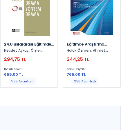
24.Uluslararası Eğitimde
Eğitimde Araştırma
Yaratıcı Drama Kongresi
Yöntemleri
Necdet Aykaç, Ömer
Haluk Özmen, Ahmet
Adıgüzel, O. Güney Çınar
Tekbıyık, Arzu Aydoğan
294,75 TL
344,25 TL
Yenmez
Basılı Fiyatı:
Basılı Fiyatı:
655,00 TL
765,00 TL
%55 Avantajlı
%55 Avantajlı