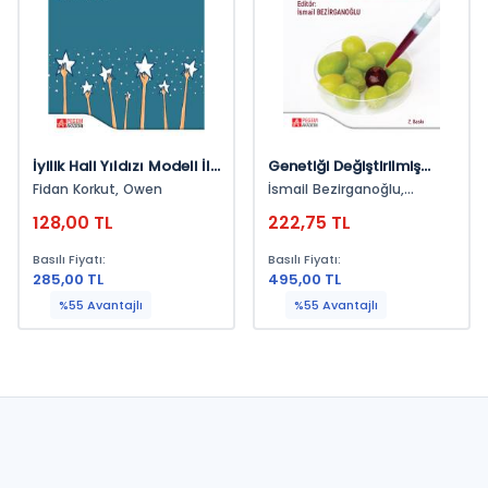
İyilik Hali Yıldızı Modeli İle
Genetiği Değiştirilmiş
İyilik Halimizi Artırmak
Organizmalar Ve
Fidan Korkut, Owen
İsmail Bezirganoğlu,
Biyogüvenlik
Handan Uğuz, Cemre Yaşar
128,00 TL
222,75 TL
Basılı Fiyatı:
Basılı Fiyatı:
285,00 TL
495,00 TL
%55 Avantajlı
%55 Avantajlı