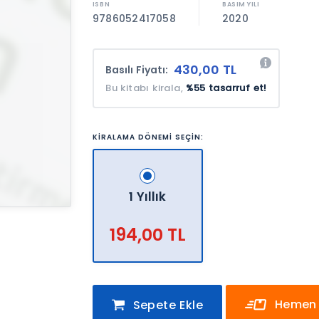
9786052417058
2020
430,00 TL
Basılı Fiyatı:
Bu kitabı kirala,
%55 tasarruf et!
KİRALAMA DÖNEMİ SEÇİN:
1 Yıllık
194,00 TL
Hemen 
Sepete Ekle