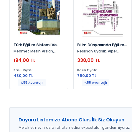
Türk Eğitim Sistemi Ve
Bilim Dünyasında Eğitim-
Okul Yönetimi
Iı
Mehmet Metin Arslan,
Neslihan Uyanık, Alper
Abdulkadir Dursun, Adem
Kaşkaya, Fatih Kayaalp,
194,00 TL
338,00 TL
Çilek, Bilgen Kıral, Nuri
Muhammed Kürşat
Baloğlu, Sevilay Şahin, Ümit
Öksüzoğlu, Güneş
Basılı Fiyatı:
Basılı Fiyatı:
Dilekçi, Yusuf Badavan,
Korkmaz, Latif Gökalp, İrfan
430,00 TL
750,00 TL
Ömer Seven, Abdullah
Arıkan, Muzaffer Çatak,
Elmas, Bayram Bozkurt,
İhsan Güzel, Seda Sakarya,
%55 Avantajlı
%55 Avantajlı
Songül Altınışık, Neşe
Şaila Yıldırım, Aşkın Baydar,
Songür
Seda Nur Özbey, İrem Elçi,
Kayhan Bozgün, Kader
Güzel, Şahin Göğebakan,
Zeynep Başcı Namlı,
Neslihan Şahin, Erol
Koçoğlu, Sibel Oğuz Haçat,
Duyuru Listemize Abone Olun, İlk Siz Okuyun
Cengiz Taşkıran, Zafer
Çakmak, Şule Egüz, Birol
Merak etmeyin asla rahatsız edici e-postalar göndermiyoruz.
Bulut, Arzu Sönmez