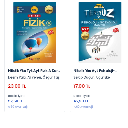
Nitelik Yks Tyt Ayt Fizik A Ders
Nitelik Yks Ayt Psikoloji-
İşleme Kitabı
Sosy.mantık Tersyüz Soru
Ekrem Pala, Ali Yener, Özgür Taş
Serap Dugun, Uğur Eke
Bankası
23,00 TL
17,00 TL
Basılı Fiyatı:
Basılı Fiyatı:
57,50 TL
42,50 TL
%60 Avantajlı
%60 Avantajlı