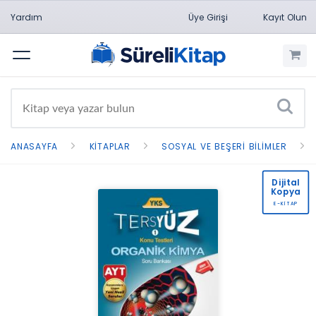
Yardım
Üye Girişi
Kayıt Olun
Menü
ANASAYFA
KITAPLAR
SOSYAL VE BEŞERI BILIMLER
Dijital
Kopya
E-KİTAP