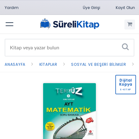
Yardım
Üye Girişi
Kayıt Olun
Menü
ANASAYFA
KITAPLAR
SOSYAL VE BEŞERI BILIMLER
Dijital
Kopya
E-KİTAP