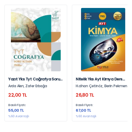
Yazıt Yks Tyt Coğrafya Soru
Nitelik Yks Ayt Kimya Ders
Kitabı *Yeni*
İşleme Kitabı
Arda Akın, Zafer Erbağcı
H.cihan Çetinöz, Berin Pekmen
22,00 TL
26,80 TL
Basılı Fiyatı:
Basılı Fiyatı:
55,00 TL
67,00 TL
%60 Avantajlı
%60 Avantajlı