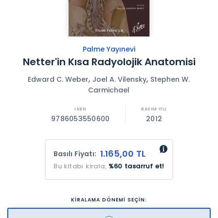
Palme Yayınevi
Netter'in Kısa Radyolojik Anatomisi
,
,
Edward C. Weber
Joel A. Vilensky
Stephen W.
Carmichael
9786053550600
2012
1.165,00 TL
Basılı Fiyatı:
Bu kitabı kirala,
%60 tasarruf et!
KİRALAMA DÖNEMİ SEÇİN: