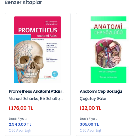
Benzer Kitaplar
Prometheus Anatomi Atlası
Anatomi Cep Sözlüğü
Cilt 3 (Baş, Boyun Ve
Mıchael Schünke, Erık Schulte,
Çağatay Güler
Nöroanatomi)
Udo Schumacher, Markus Voll,
1.176,00 TL
122,00 TL
Karl Wesker
Basılı Fiyatı:
Basılı Fiyatı:
2.940,00 TL
305,00 TL
%60 Avantajlı
%60 Avantajlı