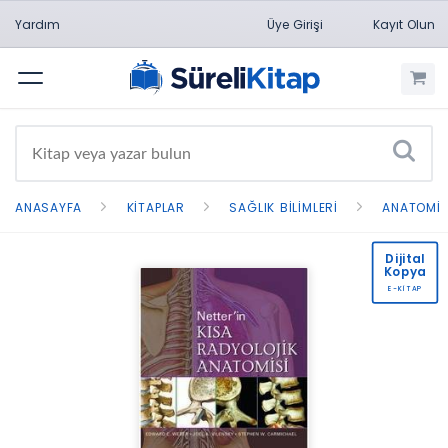
Yardım
Üye Girişi
Kayıt Olun
Menü
ANASAYFA
KITAPLAR
SAĞLIK BILIMLERI
ANATOMI
Dijital
Kopya
E-KİTAP