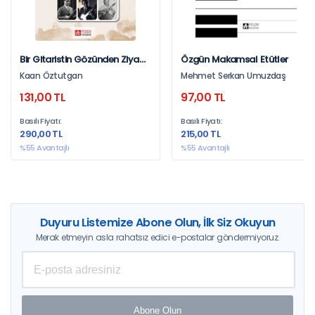
Bir Gitaristin Gözünden Ziya
Özgün Makamsal Etütler
Aydıntan
Kaan Öztutgan
Mehmet Serkan Umuzdaş
131,00 TL
97,00 TL
Basılı Fiyatı:
Basılı Fiyatı:
290,00 TL
215,00 TL
%55 Avantajlı
%55 Avantajlı
Duyuru Listemize Abone Olun, İlk Siz Okuyun
Merak etmeyin asla rahatsız edici e-postalar göndermiyoruz.
Abone Olun