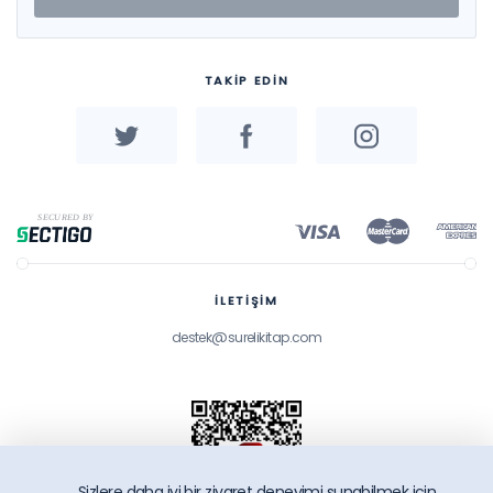
TAKİP EDİN
İLETİŞİM
destek@surelikitap.com
Sizlere daha iyi bir ziyaret deneyimi sunabilmek icin