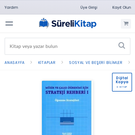
Yardım
Üye Girişi
Kayıt Olun
Menü
ANASAYFA
KITAPLAR
SOSYAL VE BEŞERI BILIMLER
Dijital
Kopya
E-KİTAP