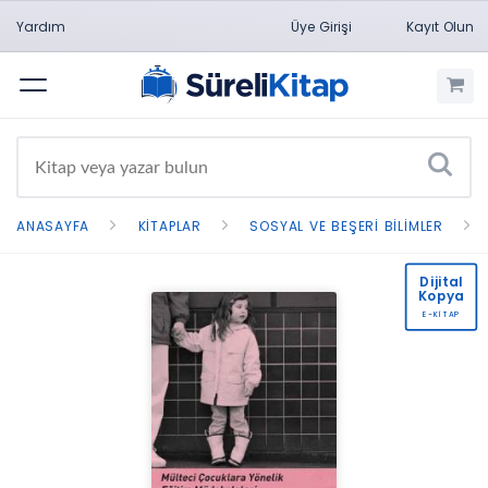
Yardım
Üye Girişi
Kayıt Olun
Menü
ANASAYFA
KITAPLAR
SOSYAL VE BEŞERI BILIMLER
Dijital
Kopya
E-KİTAP