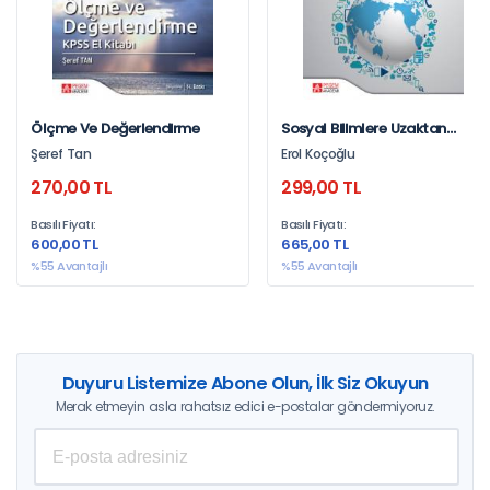
Ölçme Ve Değerlendirme
Sosyal Bilimlere Uzaktan
Eğitimde Bakış
Şeref Tan
Erol Koçoğlu
270,00 TL
299,00 TL
Basılı Fiyatı:
Basılı Fiyatı:
600,00 TL
665,00 TL
%55 Avantajlı
%55 Avantajlı
Duyuru Listemize Abone Olun, İlk Siz Okuyun
Merak etmeyin asla rahatsız edici e-postalar göndermiyoruz.