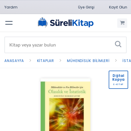
Yardım
Üye Girişi
Kayıt Olun
Menü
ANASAYFA
KITAPLAR
MÜHENDISLIK BILIMLERI
İSTA
Dijital
Kopya
E-KİTAP