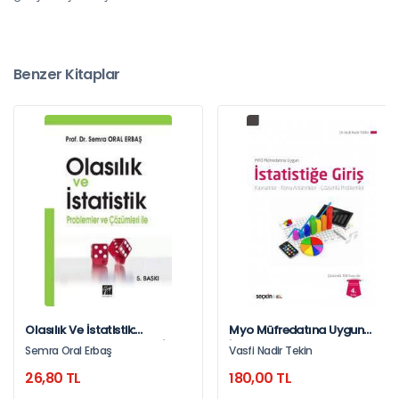
Benzer Kitaplar
Olasılık Ve İstatistik:
Myo Müfredatına Uygun
Problemler Ve Çözümler İle
İstatistiğe Giriş Kavramlar –
Semra Oral Erbaş
Vasfi Nadir Tekin
Konu Anlatımları – Çözümlü
26,80 TL
180,00 TL
Problemler