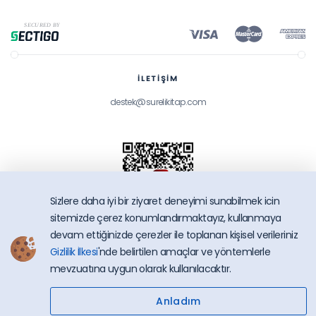
İLETİŞİM
destek@surelikitap.com
Sizlere daha iyi bir ziyaret deneyimi sunabilmek icin
sitemizde çerez konumlandırmaktayız, kullanmaya
devam ettiğinizde çerezler ile toplanan kişisel verileriniz
Gizlilik İlkesi
'nde belirtilen amaçlar ve yöntemlerle
SüreliKitap.com
mevzuatına uygun olarak kullanılacaktır.
Copyright © 2026 - Bütün Hakları Saklıdır.
Anladım