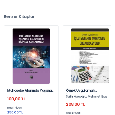
Benzer Kitaplar
Muhasebe Alanında Yaşanan
Örnek Uygulamalı
Gelişmelere Bilimsel
İşletmelerde Muhasebe
Salih Karaoğlu, Mehmet Eray
100,00 TL
Yaklaşımlar
Organizasyonu Salih
208,00 TL
Karaoğlu
Basılı Fiyatı:
250,00 TL
Basılı Fiyatı: