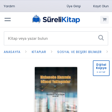
Yardım
Üye Girişi
Kayıt Olun
Menü
ANASAYFA
KITAPLAR
SOSYAL VE BEŞERI BILIMLER
Dijital
Kopya
E-KİTAP