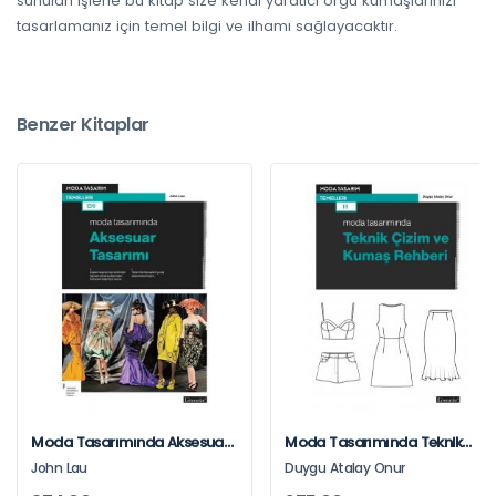
sunulan işlerle bu kitap size kendi yaratıcı örgü kumaşlarınızı
tasarlamanız için temel bilgi ve ilhamı sağlayacaktır.
Benzer Kitaplar
Moda Tasarımında Aksesuar
Moda Tasarımında Teknik
Tasarımı
Çizim Ve Kumaş Rehberi
John Lau
Duygu Atalay Onur