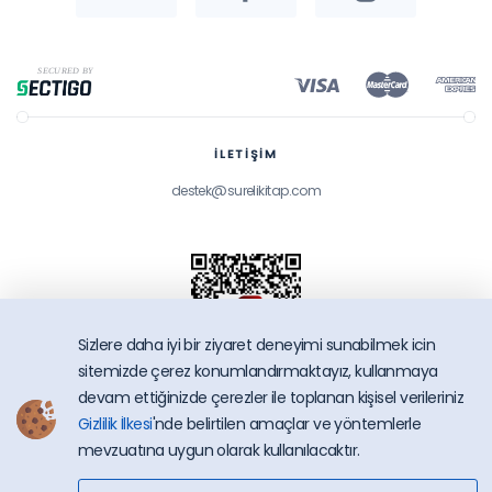
İLETİŞİM
destek@surelikitap.com
Sizlere daha iyi bir ziyaret deneyimi sunabilmek icin
sitemizde çerez konumlandırmaktayız, kullanmaya
devam ettiğinizde çerezler ile toplanan kişisel verileriniz
Gizlilik İlkesi
'nde belirtilen amaçlar ve yöntemlerle
SüreliKitap.com
mevzuatına uygun olarak kullanılacaktır.
Copyright © 2026 - Bütün Hakları Saklıdır.