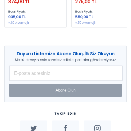
374,00 TL
275,00 TL
Basılı Fiyatı:
Basılı Fiyatı:
935,00 TL
550,00 TL
%60 Avantajlı
%50 Avantajlı
Duyuru Listemize Abone Olun, İlk Siz Okuyun
Merak etmeyin asla rahatsız edici e-postalar göndermiyoruz.
Abone Olun
TAKİP EDİN