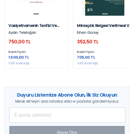
Vasiyetnamenin Tenfizi Ve
Mirasçılık Belgesi Verilmesi Ve
İptali Davaları
İptali Davaları
Aydın Tekdoğan
Erhan Günay
750,00 TL
352,50 TL
Basılı Fiyatı:
Basılı Fiyatı:
1.500,00 TL
705,00 TL
%50 Avantajlı
%50 Avantajlı
Duyuru Listemize Abone Olun, İlk Siz Okuyun
Merak etmeyin asla rahatsız edici e-postalar göndermiyoruz.
Abone Olun