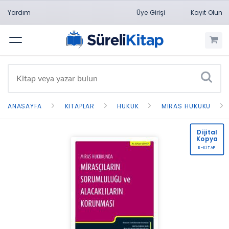
Yardım
Üye Girişi
Kayıt Olun
Menü
ANASAYFA
KITAPLAR
HUKUK
MIRAS HUKUKU
Dijital
Kopya
E-KİTAP