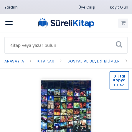
Yardım
Üye Girişi
Kayıt Olun
Menü
ANASAYFA
KITAPLAR
SOSYAL VE BEŞERI BILIMLER
Dijital
Kopya
E-KİTAP