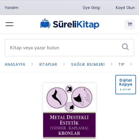
Yardım
Üye Girişi
Kayıt Olun
Menü
ANASAYFA
KITAPLAR
SAĞLIK BILIMLERI
TIP
Dijital
Kopya
E-KİTAP