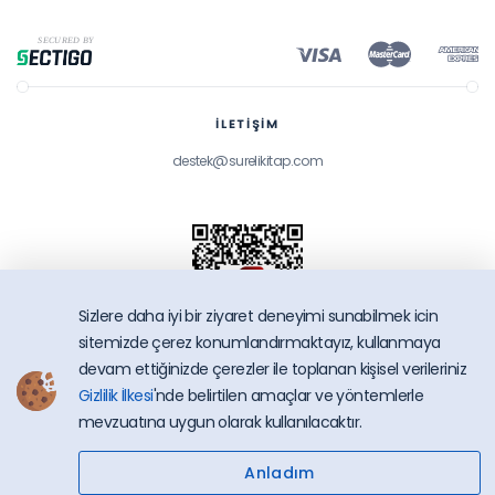
İLETİŞİM
destek@surelikitap.com
Sizlere daha iyi bir ziyaret deneyimi sunabilmek icin
sitemizde çerez konumlandırmaktayız, kullanmaya
devam ettiğinizde çerezler ile toplanan kişisel verileriniz
Gizlilik İlkesi
'nde belirtilen amaçlar ve yöntemlerle
SüreliKitap.com
mevzuatına uygun olarak kullanılacaktır.
Copyright © 2026 - Bütün Hakları Saklıdır.
Anladım