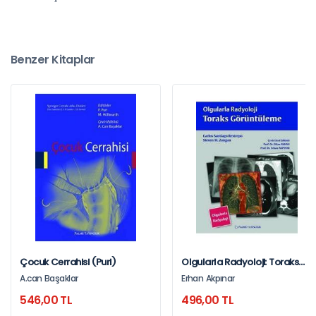
Benzer Kitaplar
Çocuk Cerrahisi (Puri)
Olgularla Radyoloji: Toraks
Görüntüleme
A.can Başaklar
Erhan Akpınar
546,00 TL
496,00 TL