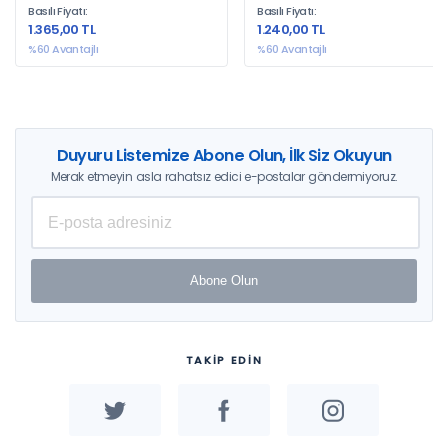
Basılı Fiyatı:
Basılı Fiyatı:
1.365,00 TL
1.240,00 TL
%60 Avantajlı
%60 Avantajlı
Duyuru Listemize Abone Olun, İlk Siz Okuyun
Merak etmeyin asla rahatsız edici e-postalar göndermiyoruz.
Abone Olun
TAKİP EDİN