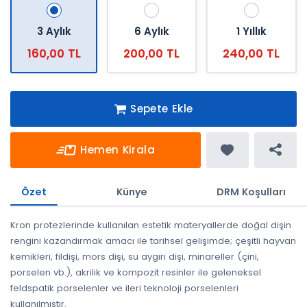
3 Aylık
6 Aylık
1 Yıllık
160,00 TL
200,00 TL
240,00 TL
Sepete Ekle
Hemen Kirala
Özet
Künye
DRM Koşulları
Kron protezlerinde kullanılan estetik materyallerde doğal dişin
rengini kazandırmak amacı ile tarihsel gelişimde; çeşitli hayvan
kemikleri, fildişi, mors dişi, su aygırı dişi, minareller (çini,
porselen vb.), akrilik ve kompozit resinler ile geleneksel
feldspatik porselenler ve ileri teknoloji porselenleri
kullanılmıştır.