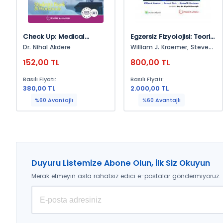
Check Up: Medical
Egzersiz Fizyolojisi: Teori
English For Medical And
Ve Uygulamayı
Dr. Nihal Akdere
William J. Kraemer, Steven
Health Scholls (Student's
Birleştirmek
J. Fleck, Michael R.
152,00 TL
800,00 TL
Deschenes
Book And Workbook)
Basılı Fiyatı:
Basılı Fiyatı:
380,00 TL
2.000,00 TL
%60 Avantajlı
%60 Avantajlı
Duyuru Listemize Abone Olun, İlk Siz Okuyun
Merak etmeyin asla rahatsız edici e-postalar göndermiyoruz.