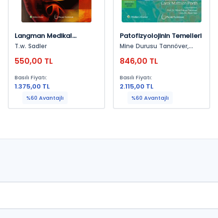
Langman Medikal
Patofizyolojinin Temelleri
Embriyoloji
T.w. Sadler
Mine Durusu Tanrıöver,
Alper Sarı
550,00 TL
846,00 TL
Basılı Fiyatı:
Basılı Fiyatı:
1.375,00 TL
2.115,00 TL
%60 Avantajlı
%60 Avantajlı