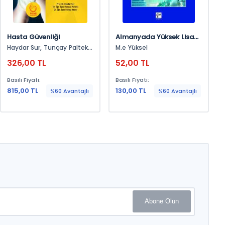
Hasta Güvenliği
Almanyada Yüksek Lisans
Ve Doktora Eğitimi
Haydar Sur, Tunçay Palteki,
M.e Yüksel
Gülay Yazıcı
326,00 TL
52,00 TL
Basılı Fiyatı:
Basılı Fiyatı:
815,00 TL
130,00 TL
%60 Avantajlı
%60 Avantajlı
Abone Olun