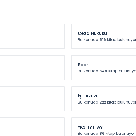
z 200 TL
Yunus Kaptan, Zeynep Ayer
Öztok
diye
Ceza Hukuku
Bu konuda
516
kitap bulunuyor
Spor
Bu konuda
349
kitap bulunuyo
İş Hukuku
Bu konuda
222
kitap bulunuyor
YKS TYT-AYT
Bu konuda
86
kitap bulunuyor.