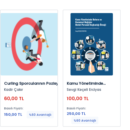
Curling Sporcularının Pozisyonlarına
Kamu Yönetiminde
Göre Psikolojik Beceri Ve Kişilik
Reform Ve Kurumsal
Kadir Çakır
Sevgi Keçeli Erciyas
Özelliklerinin İncelenmesi
Değişim: Devlet Personel
60,00 TL
100,00 TL
Başkanlığı Örneği
Basılı Fiyatı:
Basılı Fiyatı:
250,00 TL
150,00 TL
%60 Avantajlı
%60 Avantajlı