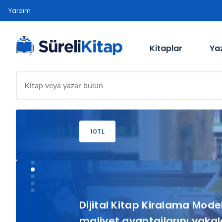
SüreliKitap'dan yapacağını
Yardım
ve üzeri alışverişlerinizde
kullanabileceğiniz 10 TL He
Kitaplar
Ya
Çeki fırsatı!
10TL
Dijital Kitap Kiralama Modeli
maliyet avantajlarını yakal
İncelemek için tıklayınız