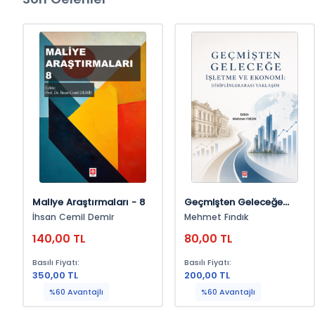
İncelemek için tıklayınız
En İyi Sosyal ve Beşeri Bilim
Kitapları SüreliKitap'da!
Maliye Araştırmaları - 8
Geçmişten Geleceğe
İşletme Ve Ekonomi:
İhsan Cemil Demir
Mehmet Fındık
İncelemek için tıklayınız
Disiplinlerarası Yaklaşım
140,00 TL
80,00 TL
Basılı Fiyatı:
Basılı Fiyatı:
350,00 TL
200,00 TL
%60 Avantajlı
%60 Avantajlı