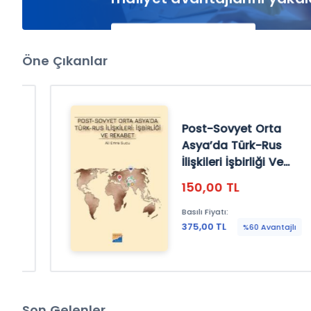
Öne Çıkanlar
En İyi Hukuk İçerikleri
SüreliKitap'da!
Post-Sovyet Orta
Asya’da Türk-Rus
İncelemek için tıklayınız
İlişkileri İşbirliği Ve
Rekabet
150,00 TL
Basılı Fiyatı:
375,00 TL
%60 Avantajlı
En İyi Mühendislik İçerikleri
SüreliKitap'da!
Son Gelenler