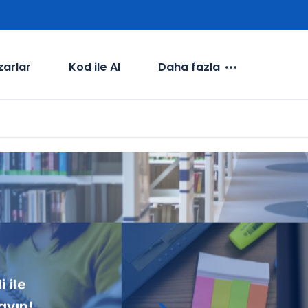
z 200 TL
diye
zarlar
Kod ile Al
Daha fazla
 ile
ayın!