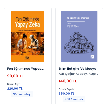
Fen Eğitiminde Yapay
Bilim İletişimi Ve Medya
Zeka
Atif Çağlar Ababay, Ayşe
99,00 TL
Nur Özer, Dilvin İpek, Eda
140,00 TL
Keskin Uslu, Günay
Basılı Fiyatı:
Koyuncu, Hicabi Arslan, İlker
220,00 TL
Basılı Fiyatı:
Türkeri, Mert İnal, Onur
350,00 TL
Tatar, Savaş Sarıaltun,
%55 Avantajlı
Semra Çam Sönmez,
%60 Avantajlı
Serhat Çoban, Tuğçe Yıldız
Üzelgün, Ülkü Sönmez,