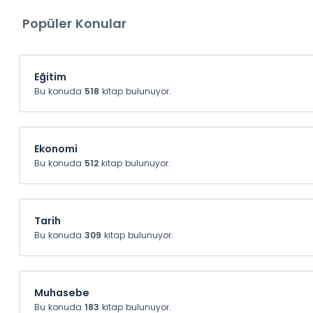
SüreliKitap'dan yapacağını
Popüler Konular
ve üzeri alışverişlerinizde
kullanabileceğiniz 10 TL He
Çeki fırsatı!
Eğitim
Bu konuda
518
kitap bulunuyor.
10TL
Ekonomi
Bu konuda
512
kitap bulunuyor.
Tarih
Bu konuda
309
kitap bulunuyor.
Muhasebe
Bu konuda
183
kitap bulunuyor.