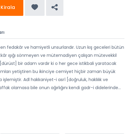
Kirala
rı
n fedakâr ve hamiyetli unsurlarıdır. Uzun kış geceleri bütün
naatkâr ışığı sönmeyen ve mütemadiyen çalışan mütevekkil
dürüst] bir adam vardır ki o her gece istikbali yaratacak
mları yetiştiren bu ikinciye cemiyet hiçbir zaman büyük
şlemiştir. Adl hakkaniyet-i asrî [doğruluk, haklılık ve
ak olamasa bile onun ağırlığını kendi gadr-i didelerinde
...