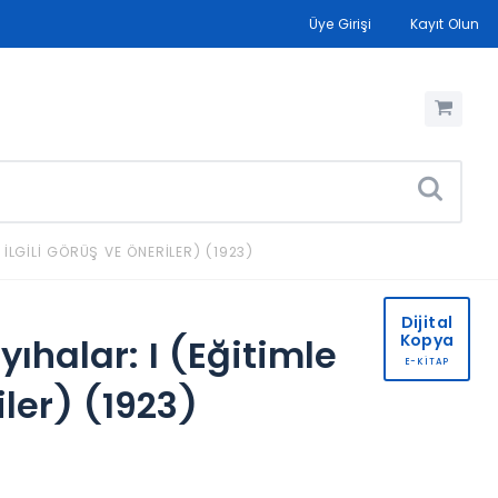
Üye Girişi
Kayıt Olun
 İLGILI GÖRÜŞ VE ÖNERILER) (1923)
Dijital
Kopya
ıhalar: I (Eğitimle
E-KİTAP
iler) (1923)