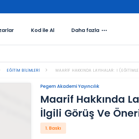
zarlar
Kod ile Al
Daha fazla
EĞITIM BILIMLERI
MAARIF HAKKINDA LAYIHALAR: I (EĞITIMLE
Pegem Akademi Yayıncılık
Maarif Hakkında Lay
İlgili Görüş Ve Öner
1. Baskı