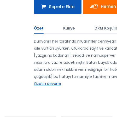
Hemen 
Sepete Ekle
Özet
Künye
DRM Koşulla
Dünyanın her tarafında muallimler cemiyetin e
aile yurtları uyurken, ufuklarda zayıf ve ka
[yazgısına katlanan], sebatlı ve namusperver [
insanlara vazife addetmiştir. Bütün büyük ada
adam olabilmek hakkını vermediği için bir hata i
çağdaşlık] bu hatayı tamamiyle tashihe muvaff
Özetin devamı