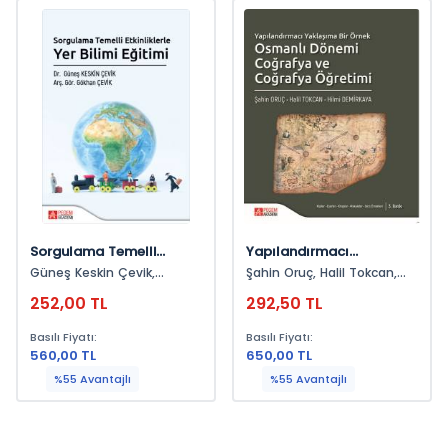
Sorgulama Temelli
Yapılandırmacı
Etkinliklerle Yer Bilimi
Yaklaşıma Bir Örnek
Güneş Keskin Çevik,
Şahin Oruç, Halil Tokcan,
Eğitimi
Osmanlı Dönemi
Gökhan Çevik
Hilmi Demirkaya
252,00 TL
292,50 TL
Coğrafya Ve Coğrafya
Öğretimi
Basılı Fiyatı:
Basılı Fiyatı:
560,00 TL
650,00 TL
%55 Avantajlı
%55 Avantajlı