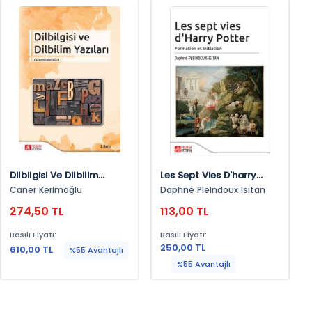
Dilbilgisi Ve Dilbilim
Les Sept Vies D'harry
Yazıları
Potter
Caner Kerimoğlu
Daphné Pleindoux Isıtan
274,50 TL
113,00 TL
Basılı Fiyatı:
Basılı Fiyatı:
250,00 TL
610,00 TL
%55 Avantajlı
%55 Avantajlı