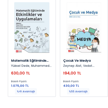
Matematik Eğitiminde
Çocuk Ve Medya
Etkinlikler Ve
Yüksel Dede, Muhammed
Zeynep Alat, Vedat
Uygulamaları
Fatih Doğan, Fatma Aslan-
Bayraktar, Müge Şen, Hülya
630,00 TL
194,00 TL
Tutak
Eraslan, Kevser Tozduman
Yaralı, Demet Buyurgan,
Basılı Fiyatı:
Basılı Fiyatı:
Sema Bengi, Binhan
1.075,00 TL
430,00 TL
Koyuncuoğlu, Ayşe Tuba
Şahin, Volkan Şahin, Arif
%41 Avantajlı
%55 Avantajlı
Yılmaz