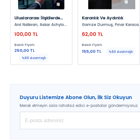
Uluslararası İlişkilerde
Karanlık Ve Aydınlık
Kavramsal Analizler
Anıl Nalkıran, Askar Achylov,
Gamze Durmuş, Pınar Karacan
Asm Mahmudul Hasan,
Doğan
100,00 TL
62,00 TL
Cengiz Özbek, Deniz Alca,
Emre Kalay, İbrahim Fevzi
Basılı Fiyatı:
Basılı Fiyatı:
Güven, Latif Pınar, Seraj
250,00 TL
Ahsan, Tolga Erdem
155,00 TL
%60 Avantajlı
%60 Avantajlı
Duyuru Listemize Abone Olun, İlk Siz Okuyun
Merak etmeyin asla rahatsız edici e-postalar göndermiyoruz.