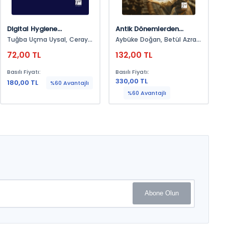
Digital Hygiene
Antik Dönemlerden
Handbook For Vets And
Sanayi Sonrası Topluma
Tuğba Uçma Uysal, Ceray
Aybüke Doğan, Betül Azra
Start-Ups
Kadın
Aldemir
Yaşar, Emine Cengiz,
72,00 TL
132,00 TL
Emrullah Zorlu, Ezgi Hazal
Turhan, Fatih Şahin, Gizem
Basılı Fiyatı:
Basılı Fiyatı:
Aytaç, İrem Tarğıt, Kevser
330,00 TL
180,00 TL
Çelik, Müge Tokgöz, Özlem
%60 Avantajlı
Topcan, Selda Yeşilyurt,
%60 Avantajlı
Yonca Gökalp
Abone Olun