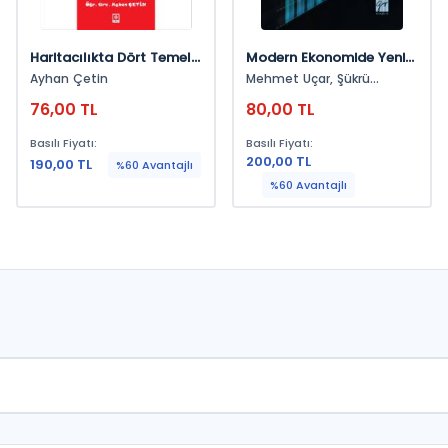
Haritacılıkta Dört Temel
Modern Ekonomide Yeni
Ödev Problemler Ve
Perspektifler: Türkiye Ve
Ayhan Çetin
Mehmet Uçar, Şükrü
Çözümler
Dünyadan Örnekler
Apaydın, Gülşah Güler,
76,00 TL
80,00 TL
Gürçem Özaytürk, Yunus
Emre Kahraman, Yılmaz
Basılı Fiyatı:
Basılı Fiyatı:
Çalışkan, Mücahit Ülger,
200,00 TL
190,00 TL
Mert Anıl Atamer
%60 Avantajlı
%60 Avantajlı