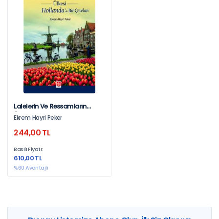
Lalelerin Ve Ressamların
Ülkesi Hollanda' Da Bir
Ekrem Hayri Peker
Çevelan
244,00 TL
Basılı Fiyatı:
610,00 TL
%60 Avantajlı