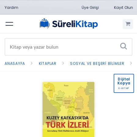
Yardım
Üye Girişi
Kayıt Olun
Menü
ANASAYFA
KITAPLAR
SOSYAL VE BEŞERI BILIMLER
Dijital
Kopya
E-KİTAP