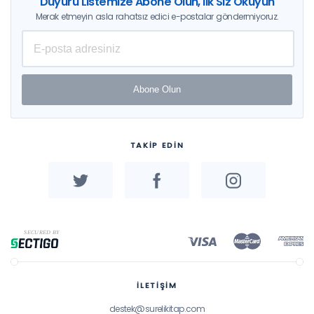
Duyuru Listemize Abone Olun, İlk Siz Okuyun
Merak etmeyin asla rahatsız edici e-postalar göndermiyoruz.
Abone Olun
TAKİP EDİN
İLETİŞİM
destek@surelikitap.com